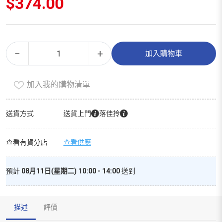
$
374.00
牙
Alternative:
−
+
加入購物車
線
（家
加入我的購物清單
庭
裝）
數
送貨方式
送貨上門
落佳拎
量
查看有貨分店
查看供應
預計
08月11日(星期二) 10:00 - 14:00
送到
描述
評價