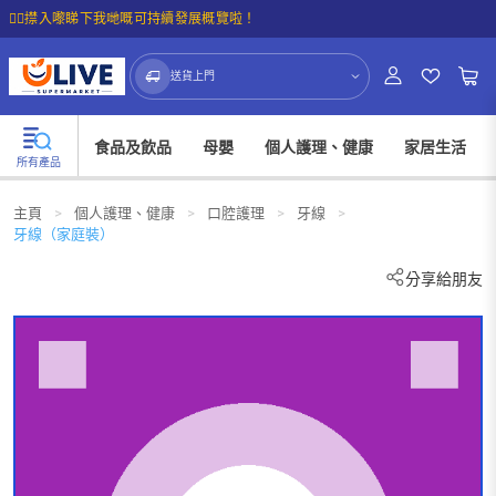
☝🏼㩒入嚟睇下我哋嘅可持續發展概覽啦！
送貨上門
食品及飲品
母嬰
個人護理、健康
家居生活
所有產品
主頁
>
個人護理、健康
>
口腔護理
>
牙線
>
牙線（家庭裝）
分享給朋友