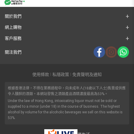
關於我們
網上購物
客戶服務
關注我們
使用條款
私隱政策
免責聲明及通知
|
|
根據香港法律，不得在業務過程中，向未成年人(18歲以下人士)售賣或供應
令人醺醉的酒類。本網站發售之酒類產品酒精濃度最高為53%。
Under the law of Hong Kong, intoxicating liquor must not be sold or
supplied to a minor (under 18) in the course of business. The highest
alcohol by volume for the alcoholic beverages we sell on this website is
53%.