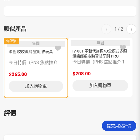
類似產品
‹
›
1
/
2
你睇緊
無圖
無圖
IV-001 革新代掃振4D全模式多頭
中
潔齒 咬咬纖網 蜜瓜 貓玩具
潔齒護齦電動智慧牙刷 PRO
今日特價（PNS 焦點推介 13494206）
今日特價（PNS 焦點推介 6600006714）
$208.00
$
$265.00
加入購物車
加入購物車
評價
提交用家評價