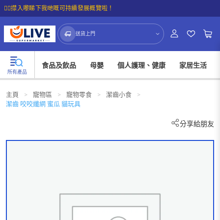
☝🏼㩒入嚟睇下我哋嘅可持續發展概覽啦！
送貨上門
食品及飲品
母嬰
個人護理、健康
家居生活
所有產品
主頁
>
寵物區
>
寵物零食
>
潔齒小食
>
潔齒 咬咬纖網 蜜瓜 貓玩具
分享給朋友