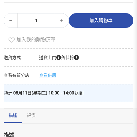
潔
Alternative:
−
+
加入購物車
齒
咬
加入我的購物清單
咬
纖
網
送貨方式
送貨上門
落佳拎
蜜
瓜
查看有貨分店
查看供應
貓
玩
預計
08月11日(星期二) 10:00 - 14:00
送到
具
數
量
描述
評價
描述