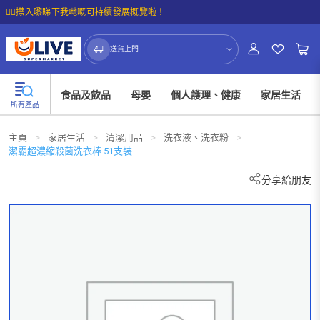
☝🏼㩒入嚟睇下我哋嘅可持續發展概覽啦！
送貨上門
食品及飲品
母嬰
個人護理、健康
家居生活
所有產品
主頁
>
家居生活
>
清潔用品
>
洗衣液、洗衣粉
>
潔霸超濃縮殺菌洗衣棒 51支裝
分享給朋友