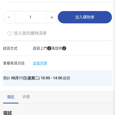
潔
Alternative:
−
+
加入購物車
霸
超
加入我的購物清單
濃
縮
殺
送貨方式
送貨上門
落佳拎
菌
洗
查看有貨分店
查看供應
衣
棒
預計
08月11日(星期二) 10:00 - 14:00
送到
51
支
裝
描述
評價
數
量
描述