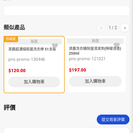
類似產品
‹
›
1
/
2
你睇緊
無圖
無圖
滴露洗衣機除菌清潔劑(檸檬清香)
潔霸超濃縮殺菌洗衣棒 51支裝
250ml
型
pns-promo-121021
p
pns-promo-130446
$197.00
$
$120.00
加入購物車
加入購物車
評價
提交用家評價