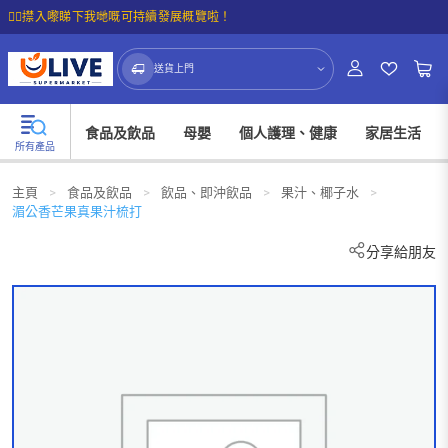
☝🏼㩒入嚟睇下我哋嘅可持續發展概覽啦！
送貨上門
食品及飲品
母嬰
個人護理、健康
家居生活
所有產品
主頁
>
食品及飲品
>
飲品、即沖飲品
>
果汁、椰子水
>
湄公香芒果真果汁梳打
分享給朋友