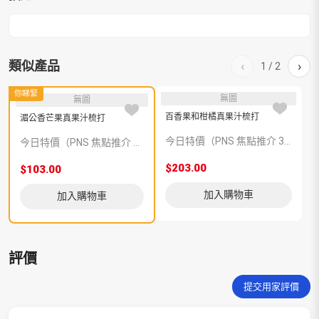
類似產品
‹
›
1
/
2
你睇緊
無圖
無圖
百香果和柑橘真果汁梳打
湄公香芒果真果汁梳打
今日特價（PNS 焦點推介 375420）
今日特價（PNS 焦點推介 375421）
$203.00
$
$103.00
加入購物車
加入購物車
評價
提交用家評價