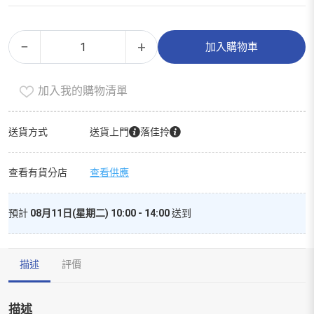
湄
Alternative:
−
+
加入購物車
公
香
加入我的購物清單
芒
果
真
送貨方式
送貨上門
落佳拎
果
汁
查看有貨分店
查看供應
梳
打
預計
08月11日(星期二) 10:00 - 14:00
送到
數
量
描述
評價
描述