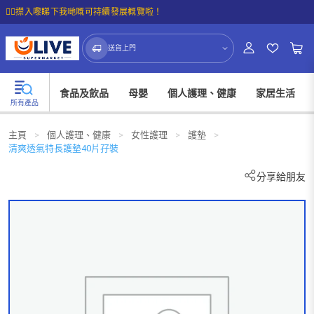
☝🏼㩒入嚟睇下我哋嘅可持續發展概覽啦！
送貨上門
食品及飲品
母嬰
個人護理、健康
家居生活
所有產品
主頁
>
個人護理、健康
>
女性護理
>
護墊
>
清爽透氣特長護墊40片孖裝
分享給朋友