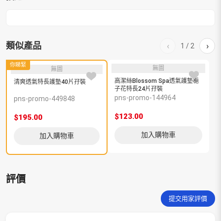
類似產品
‹
›
1
/
2
你睇緊
無圖
無圖
高潔絲Blossom Spa透氣護墊梔
清爽透氣特長護墊40片孖裝
子花特長24片孖裝
3
pns-promo-144964
p
pns-promo-449848
$123.00
$
$195.00
加入購物車
加入購物車
評價
提交用家評價