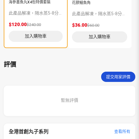
海參墨魚丸X4包特價套裝
花膠鱔魚角
此產品解凍，隔水蒸5-8分鍾味道更加香濃。
此產品解凍，隔水蒸5-8分鍾味道更加香濃。
$120.00
$240.00
$36.00
$
$60.00
加入購物車
加入購物車
評價
提交用家評價
暫無評價
全港首創丸子系列
查看所有