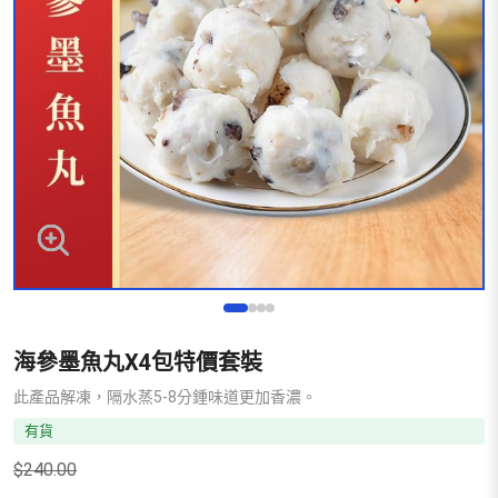
海參墨魚丸X4包特價套裝
此產品解凍，隔水蒸5-8分鍾味道更加香濃。
有貨
$
240.00