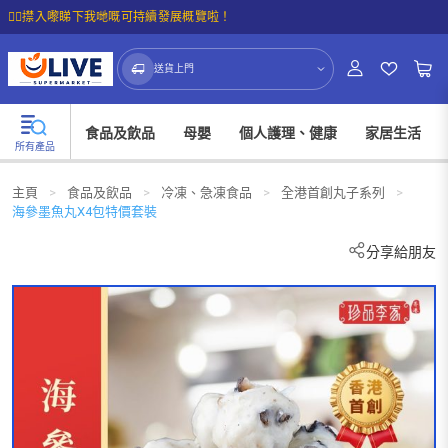
☝🏼㩒入嚟睇下我哋嘅可持續發展概覽啦！
送貨上門
食品及飲品
母嬰
個人護理、健康
家居生活
所有產品
主頁
>
食品及飲品
>
冷凍、急凍食品
>
全港首創丸子系列
>
海參墨魚丸X4包特價套裝
分享給朋友