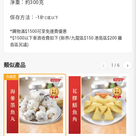
淨重：約300克
保存方法：-18
°C或以下
*購物滿$1500可享免運費優惠
*$1500以下車資收費如下 (新界/九龍區$150 港島區$200 離
島區另議)
類似產品
‹
›
1
/
6
你睇緊