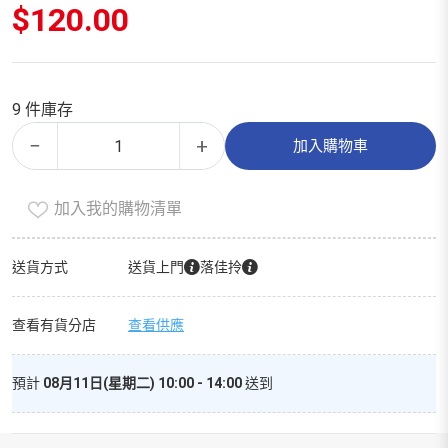
原
$
120.00
始
價
目
格：
前
$240.00。
價
9 件庫存
格：
海
Alternative:
$120.00。
−
+
加入購物車
參
墨
加入我的購物清單
魚
丸
X4
送貨方式
送貨上門
落佳拎
包
特
查看有貨分店
查看供應
價
套
預計
08月11日(星期二) 10:00 - 14:00
送到
裝
數
量