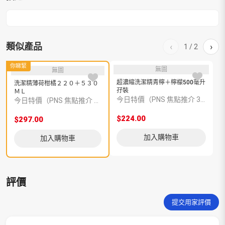
數
量
類似產品
‹
›
1
/
2
你睇緊
無圖
無圖
超濃縮洗潔精青檸＋檸檬500毫升
洗潔精薄荷柑橘２２０＋５３０
孖裝
ＭＬ
今日特價（PNS 焦點推介 393019）
今日特價（PNS 焦點推介 393634）
$224.00
$
$297.00
加入購物車
加入購物車
評價
提交用家評價