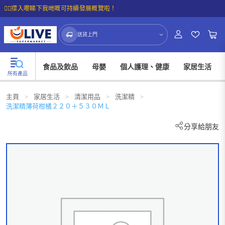
☝🏼㩒入嚟睇下我哋嘅可持續發展概覽啦！
送貨上門
食品及飲品
母嬰
個人護理、健康
家居生活
所有產品
主頁
>
家居生活
>
清潔用品
>
洗潔精
>
洗潔精薄荷柑橘２２０＋５３０ＭＬ
分享給朋友