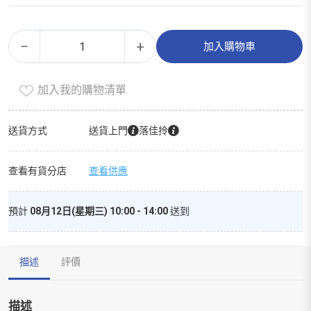
洗
Alternative:
−
+
加入購物車
潔
精
加入我的購物清單
薄
荷
柑
送貨方式
送貨上門
落佳拎
橘
２
查看有貨分店
查看供應
２
０
預計
08月12日(星期三) 10:00 - 14:00
送到
＋
５
３
描述
評價
０
Ｍ
Ｌ
描述