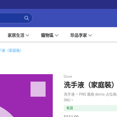
家居生活
寵物區
珍品李家
手液（家庭裝）
Dove
洗手液（家庭裝
洗手液 — PNS 風格 dem
SKU。
有貨