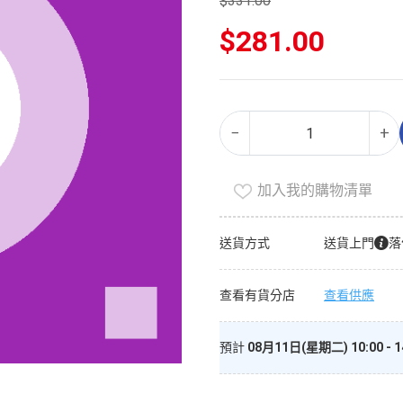
$
331.00
原
$
281.00
始
價
目
格：
前
$331.00。
價
洗
Alternative:
格：
−
+
手
$281.00。
液
（家
加入我的購物清單
庭
裝）
送貨方式
送貨上門
落
數
量
查看有貨分店
查看供應
預計
08月11日(星期二) 10:00 - 1