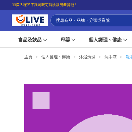
☝🏼㩒入嚟睇下我哋嘅可持續發展概覽啦！
食品及飲品
母嬰
個人護理、健康
主頁
>
個人護理、健康
>
沐浴清潔
>
洗手液
>
洗