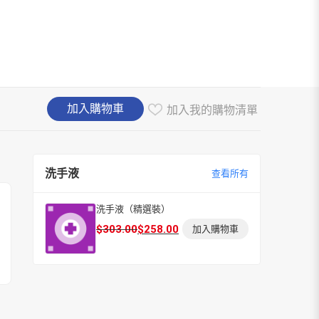
加入購物車
加入我的購物清單
洗手液
查看所有
洗手液（精選裝）
原
目
$
303.00
$
258.00
加入購物車
始
前
價
價
格：
格：
$303.00。
$258.00。