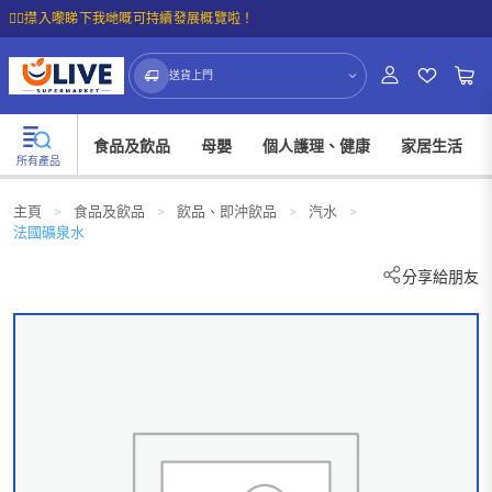
☝🏼㩒入嚟睇下我哋嘅可持續發展概覽啦！
送貨上門
食品及飲品
母嬰
個人護理、健康
家居生活
所有產品
主頁
>
食品及飲品
>
飲品、即沖飲品
>
汽水
>
法國礦泉水
分享給朋友