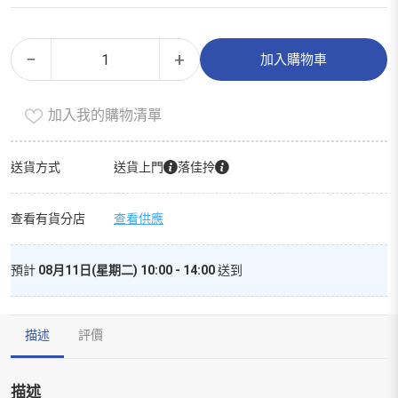
法
Alternative:
−
+
加入購物車
國
礦
加入我的購物清單
泉
水
數
送貨方式
送貨上門
落佳拎
量
查看有貨分店
查看供應
預計
08月11日(星期二) 10:00 - 14:00
送到
描述
評價
描述