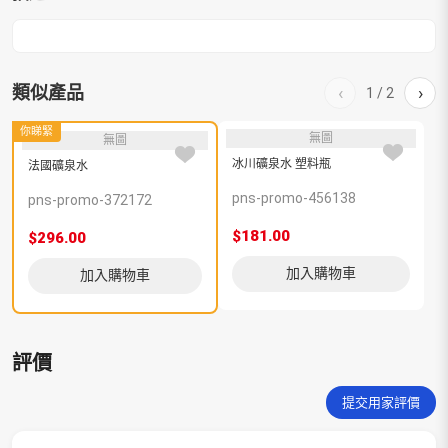
類似產品
‹
›
1
/
2
你睇緊
無圖
無圖
冰川礦泉水 塑料瓶
法國礦泉水
pns-promo-456138
p
pns-promo-372172
$181.00
$
$296.00
加入購物車
加入購物車
評價
提交用家評價