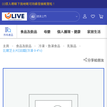
☝🏼㩒入嚟睇下我哋嘅可持續發展概覽啦！
送貨上門
食品及飲品
母嬰
個人護理、健康
家居生活
所有產品
主頁
>
食品及飲品
>
冷凍、急凍食品
>
乳製品
>
比爾芝士片[法國](冷凍 0-4°c)
分享給朋友