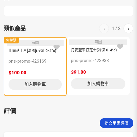
類似產品
‹
›
1
/
2
你睇緊
無圖
無圖
丹麥藍車打芝士(冷凍 0-4°c)
原
比爾芝士片[法國](冷凍 0-4°c)
4
pns-promo-423933
p
pns-promo-426169
$91.00
$
$100.00
加入購物車
加入購物車
評價
提交用家評價