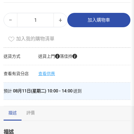
比
Alternative:
−
+
加入購物車
爾
芝
加入我的購物清單
士
片
[法
送貨方式
送貨上門
落佳拎
國]
(冷
查看有貨分店
查看供應
凍
0-
預計
08月11日(星期二) 10:00 - 14:00
送到
4°c)
數
量
描述
評價
描述