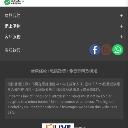
關於我們
網上購物
客戶服務
關注我們
使用條款
私隱政策
免責聲明及通知
|
|
根據香港法律，不得在業務過程中，向未成年人(18歲以下人士)售賣或供應
令人醺醉的酒類。本網站發售之酒類產品酒精濃度最高為53%。
Under the law of Hong Kong, intoxicating liquor must not be sold or
supplied to a minor (under 18) in the course of business. The highest
alcohol by volume for the alcoholic beverages we sell on this website is
53%.