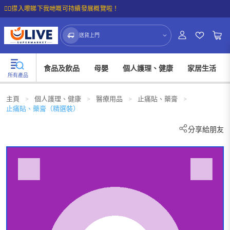
☝🏼㩒入嚟睇下我哋嘅可持續發展概覽啦！
送貨上門
食品及飲品
母嬰
個人護理、健康
家居生活
所有產品
主頁
>
個人護理、健康
>
醫療用品
>
止痛貼、藥膏
>
止痛貼、藥膏（精選裝）
分享給朋友