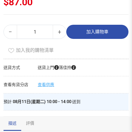
$
87.00
止
Alternative:
−
+
加入購物車
痛
貼、
加入我的購物清單
藥
膏
（精
送貨方式
送貨上門
落佳拎
選
裝）
查看有貨分店
查看供應
數
量
預計
08月11日(星期二) 10:00 - 14:00
送到
描述
評價