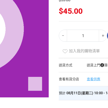
$
53.00
原
$
45.00
始
價
目
格：
前
$53.00。
價
止
Alternative:
格：
−
+
汗
$45.00。
劑
（家
加入我的購物清單
庭
裝）
送貨方式
送貨上門
落
數
量
查看有貨分店
查看供應
預計
08月11日(星期二) 10:00 - 1