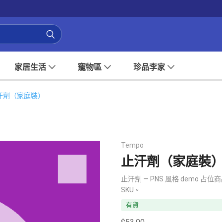
家居生活
寵物區
珍品李家
汗劑（家庭裝）
Tempo
止汗劑（家庭裝
止汗劑 — PNS 風格 dem
SKU。
有貨