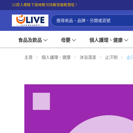
☝🏼㩒入嚟睇下我哋嘅可持續發展概覽啦！
食品及飲品
母嬰
個人護理、健康
主頁
>
個人護理、健康
>
沐浴清潔
>
止汗劑
>
止