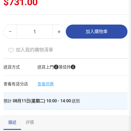
$
731.00
桂
Alternative:
−
+
加入購物車
格
即
加入我的購物清單
食
燕
麥
送貨方式
送貨上門
落佳拎
片
（800g）
查看有貨分店
查看供應
數
量
預計
08月11日(星期二) 10:00 - 14:00
送到
描述
評價