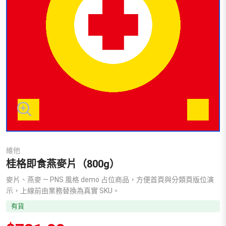
維他
桂格即食燕麥片（800g）
麥片、燕麥 — PNS 風格 demo 占位商品，方便首頁與分類頁版位演
示，上線前由業務替換為真實 SKU。
有貨