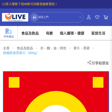
☝🏼㩒入嚟睇下我哋嘅可持續發展概覽啦！
送貨上門
食品及飲品
母嬰
個人護理、健康
家居生活
所有產品
主頁
>
食品及飲品
>
米、麵、油、烘焙
>
麥片、燕麥
>
桂格即食燕麥片（800g）
分享給朋友