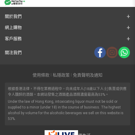
關於我們
網上購物
客戶服務
關注我們
使用條款
私隱政策
免責聲明及通知
|
|
根據香港法律，不得在業務過程中，向未成年人(18歲以下人士)售賣或供應
令人醺醉的酒類。本網站發售之酒類產品酒精濃度最高為53%。
Under the law of Hong Kong, intoxicating liquor must not be sold or
supplied to a minor (under 18) in the course of business. The highest
alcohol by volume for the alcoholic beverages we sell on this website is
53%.