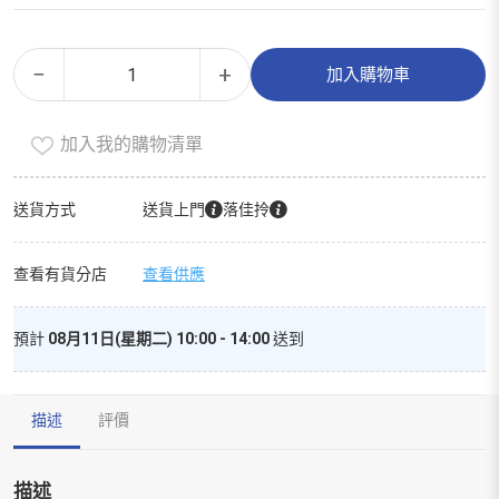
柔
Alternative:
−
+
加入購物車
觸
肌
加入我的購物清單
嬰
兒
紙
送貨方式
送貨上門
落佳拎
尿
片
查看有貨分店
查看供應
中
碼
預計
08月11日(星期二) 10:00 - 14:00
送到
52
片
數
描述
評價
量
描述