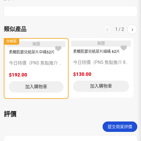
類似產品
‹
›
1
/
2
你睇緊
無圖
無圖
柔觸肌嬰兒紙尿片細碼 62片
柔觸肌嬰兒紙尿片中碼52片
今日特價（PNS 焦點推介 820069）
今日特價（PNS 焦點推介 820071）
$130.00
$
$192.00
加入購物車
加入購物車
評價
提交用家評價