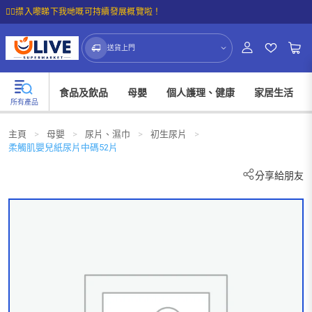
☝🏼㩒入嚟睇下我哋嘅可持續發展概覽啦！
送貨上門
食品及飲品
母嬰
個人護理、健康
家居生活
所有產品
主頁
>
母嬰
>
尿片、濕巾
>
初生尿片
>
柔觸肌嬰兒紙尿片中碼52片
分享給朋友