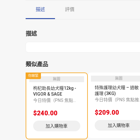
描述
評價
描述
類似產品
你睇緊
無圖
無圖
特殊護理幼犬糧 – 過敏
枸杞助長幼犬糧12kg -
護理 (3KG)
VIGOR & SAGE
今日特價（PNS 
今日特價（PNS 焦點推介 6600004621）
$209.00
$240.00
加入購物車
加入購物車