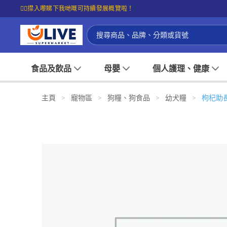
☝🏼㩒入嚟睇下我哋嘅可持續發展概覽啦！
食品及飲品
母嬰
個人護理、健康
主頁
>
寵物區
>
狗糧、狗食品
>
幼犬糧
>
枸杞助長幼