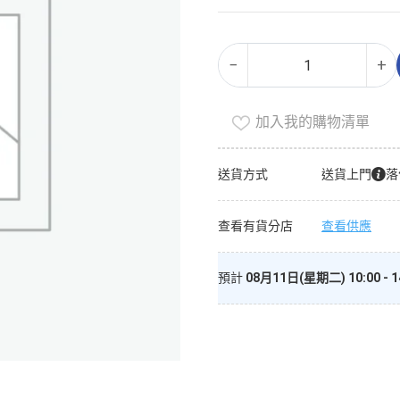
枸
Alternative:
−
+
杞
助
長
加入我的購物清單
幼
犬
送貨方式
送貨上門
落
糧
12kg
查看有貨分店
查看供應
-
VIGOR
&
預計
08月11日(星期二) 10:00 - 1
SAGE
數
量