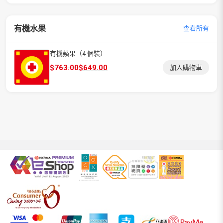
有機水果
查看所有
有機蘋果（4 個裝）
原
目
$
763.00
$
649.00
加入購物車
始
前
價
價
格：
格：
$763.00。
$649.00。