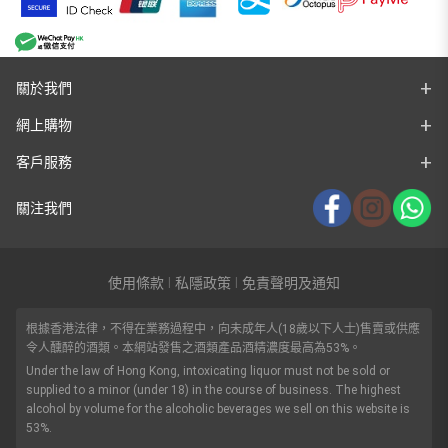
關於我們
網上購物
客戶服務
關注我們
使用條款
私隱政策
免責聲明及通知
|
|
根據香港法律，不得在業務過程中，向未成年人(18歲以下人士)售賣或供應
令人醺醉的酒類。本網站發售之酒類產品酒精濃度最高為53%。
Under the law of Hong Kong, intoxicating liquor must not be sold or
supplied to a minor (under 18) in the course of business. The highest
alcohol by volume for the alcoholic beverages we sell on this website is
53%.