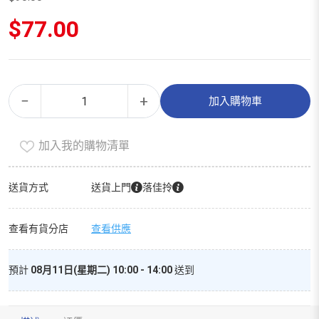
原
$
77.00
始
價
目
格：
前
$90.00。
價
有
Alternative:
格：
−
+
加入購物車
機
$77.00。
香
加入我的購物清單
蕉
（800g）
數
送貨方式
送貨上門
落佳拎
量
查看有貨分店
查看供應
預計
08月11日(星期二) 10:00 - 14:00
送到