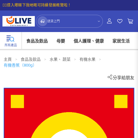
☝🏼㩒入嚟睇下我哋嘅可持續發展概覽啦！
送貨上門
食品及飲品
母嬰
個人護理、健康
家居生活
所有產品
主頁
>
食品及飲品
>
水果、 蔬菜
>
有機水果
>
有機香蕉（800g）
分享給朋友