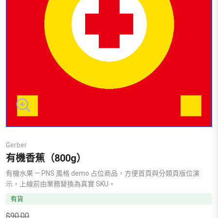
Gerber
有機香蕉（800g）
有機水果 — PNS 風格 demo 占位商品，方便首頁與分類頁版位演
示，上線前由業務替換為真實 SKU。
有貨
$
90.00