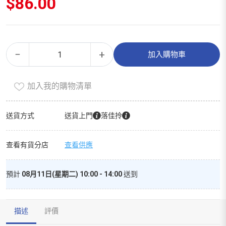
$
86.00
有
Alternative:
−
+
加入購物車
機
菜
加入我的購物清單
心
（300g）
數
送貨方式
送貨上門
落佳拎
量
查看有貨分店
查看供應
預計
08月11日(星期二) 10:00 - 14:00
送到
描述
評價