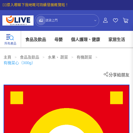
☝🏼㩒入嚟睇下我哋嘅可持續發展概覽啦！
送貨上門
食品及飲品
母嬰
個人護理、健康
家居生活
所有產品
主頁
>
食品及飲品
>
水果、 蔬菜
>
有機蔬菜
>
有機菜心（300g）
分享給朋友