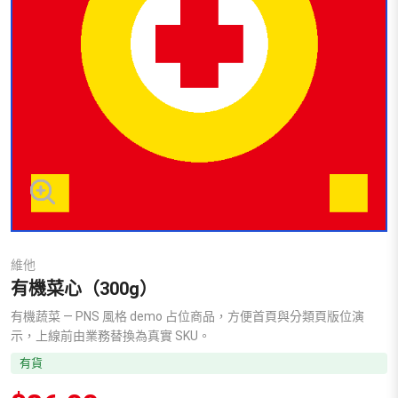
維他
有機菜心（300g）
有機蔬菜 — PNS 風格 demo 占位商品，方便首頁與分類頁版位演
示，上線前由業務替換為真實 SKU。
有貨