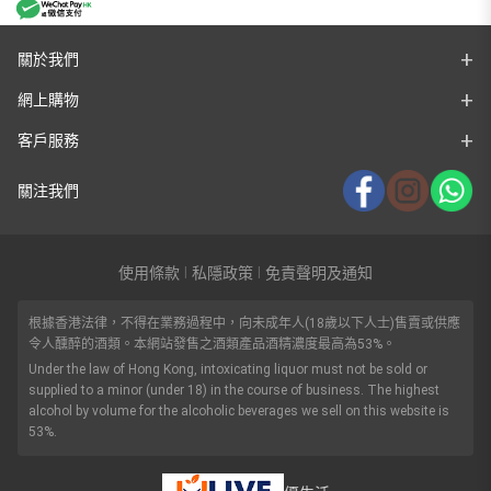
關於我們
網上購物
客戶服務
關注我們
使用條款
私隱政策
免責聲明及通知
|
|
根據香港法律，不得在業務過程中，向未成年人(18歲以下人士)售賣或供應
令人醺醉的酒類。本網站發售之酒類產品酒精濃度最高為53%。
Under the law of Hong Kong, intoxicating liquor must not be sold or
supplied to a minor (under 18) in the course of business. The highest
alcohol by volume for the alcoholic beverages we sell on this website is
53%.