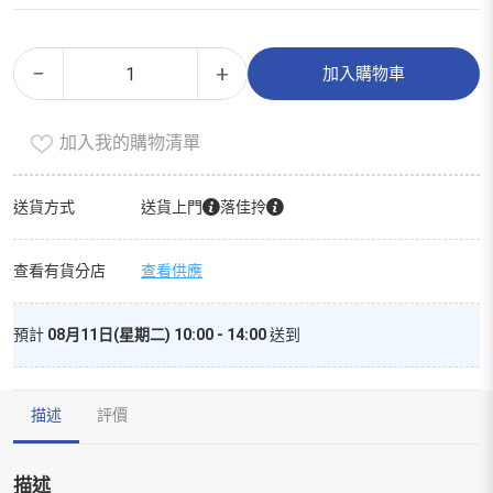
有
Alternative:
−
+
加入購物車
機
燕
加入我的購物清單
麥
奶
數
送貨方式
送貨上門
落佳拎
量
查看有貨分店
查看供應
預計
08月11日(星期二) 10:00 - 14:00
送到
描述
評價
描述