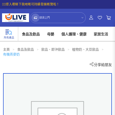
☝🏼㩒入嚟睇下我哋嘅可持續發展概覽啦！
送貨上門
食品及飲品
母嬰
個人護理、健康
家居生活
所有產品
主頁
>
食品及飲品
>
飲品、即沖飲品
>
植物奶、大豆飲品
>
有機燕麥奶
分享給朋友