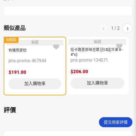
類似產品
‹
›
1
/
2
你睇緊
無圖
無圖
低卡路里原味豆漿 [日本](冷凍 0-
有機燕麥奶
4°c)
pns-promo-134571
p
pns-promo-467944
$206.00
$
$191.00
加入購物車
加入購物車
評價
提交用家評價