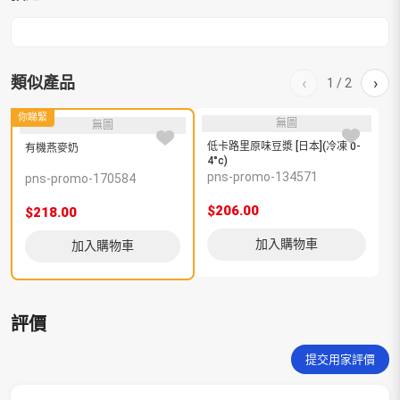
類似產品
‹
›
1
/
2
你睇緊
無圖
無圖
低卡路里原味豆漿 [日本](冷凍 0-
有機燕麥奶
4°c)
pns-promo-134571
p
pns-promo-170584
$206.00
$
$218.00
加入購物車
加入購物車
評價
提交用家評價