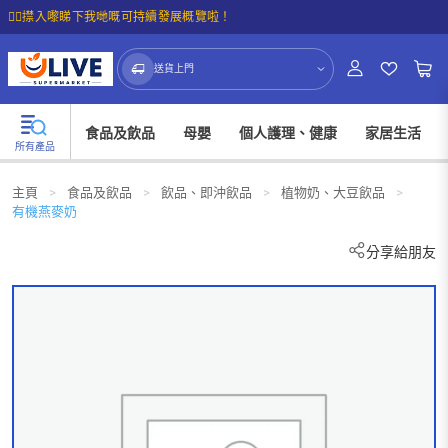
☝🏼㩒入嚟睇下我哋嘅可持續發展概覽啦！
送貨上門
食品及飲品
母嬰
個人護理、健康
家居生活
所有產品
主頁
>
食品及飲品
>
飲品、即沖飲品
>
植物奶、大豆飲品
>
有機燕麥奶
分享給朋友