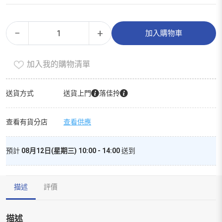
有
Alternative:
−
+
加入購物車
機
燕
加入我的購物清單
麥
奶
數
送貨方式
送貨上門
落佳拎
量
查看有貨分店
查看供應
預計
08月12日(星期三) 10:00 - 14:00
送到
描述
評價
描述