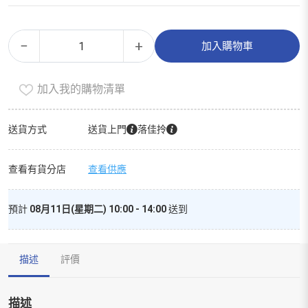
有
Alternative:
−
+
加入購物車
機
全
加入我的購物清單
脂
牛
奶
送貨方式
送貨上門
落佳拎
數
量
查看有貨分店
查看供應
預計
08月11日(星期二) 10:00 - 14:00
送到
描述
評價
描述