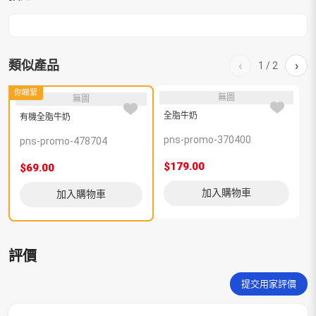
類似產品
‹
›
1
/
2
你睇緊
無圖
無圖
全脂牛奶
脫
有機全脂牛奶
pns-promo-370400
p
pns-promo-478704
$179.00
$
$69.00
加入購物車
加入購物車
評價
提交用家評價