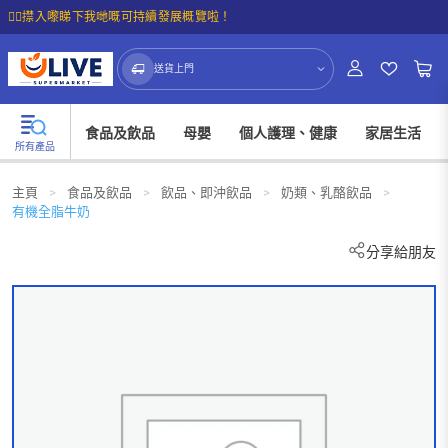
☝🏼㩒入嚟睇下我哋嘅可持續發展概覽啦！
送貨上門
食品及飲品
母嬰
個人護理、健康
家居生活
所有產品
主頁
>
食品及飲品
>
飲品、即沖飲品
>
奶類、乳酪飲品
>
有機全脂牛奶
分享給朋友