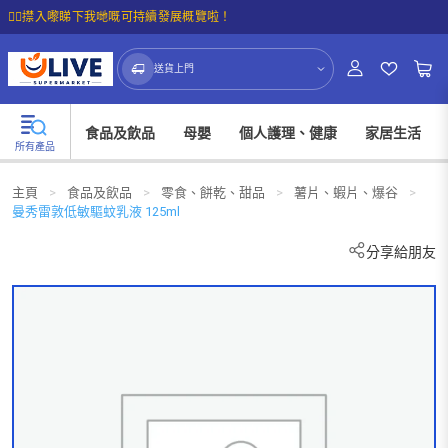
☝🏼㩒入嚟睇下我哋嘅可持續發展概覽啦！
送貨上門
食品及飲品
母嬰
個人護理、健康
家居生活
所有產品
主頁
>
食品及飲品
>
零食、餅乾、甜品
>
薯片、蝦片、爆谷
>
曼秀雷敦低敏驅蚊乳液 125ml
分享給朋友