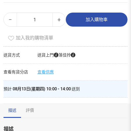
曼
Alternative:
−
+
加入購物車
秀
雷
加入我的購物清單
敦
低
敏
送貨方式
送貨上門
落佳拎
驅
蚊
查看有貨分店
查看供應
乳
液
預計
08月13日(星期四) 10:00 - 14:00
送到
125ml
數
量
描述
評價
描述