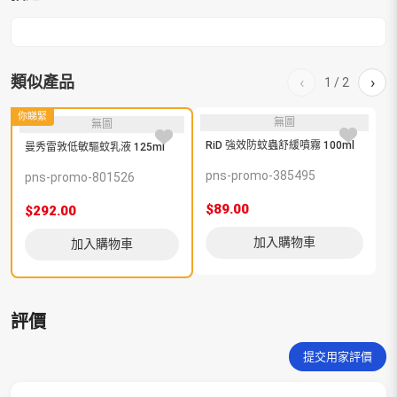
類似產品
‹
›
1
/
2
你睇緊
無圖
無圖
RiD 強效防蚊蟲舒緩噴霧 100ml
D
曼秀雷敦低敏驅蚊乳液 125ml
pns-promo-385495
p
pns-promo-801526
$89.00
$
$292.00
加入購物車
加入購物車
評價
提交用家評價