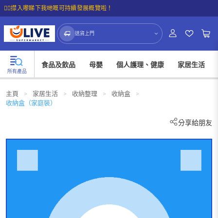
☝🏼㩒入嚟睇下我哋嘅可持續發展概覽啦！
送貨上門
食品及飲品
母嬰
個人護理、健康
家居生活
所有產品
主頁
>
家居生活
>
收納整理
>
收納盒
>
收納盒（家庭裝）
分享給朋友