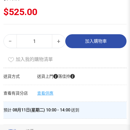
原
$
525.00
始
價
目
格：
前
$618.00。
價
收
Alternative:
格：
−
+
加入購物車
納
$525.00。
盒
加入我的購物清單
（家
庭
裝）
送貨方式
送貨上門
落佳拎
數
量
查看有貨分店
查看供應
預計
08月11日(星期二) 10:00 - 14:00
送到