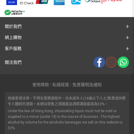
關於我們
網上購物
客戶服務
關注我們
使用條款
私隱政策
免責聲明及通知
|
|
根據香港法律，不得在業務過程中，向未成年人(18歲以下人士)售賣或供應
令人醺醉的酒類。本網站發售之酒類產品酒精濃度最高為53%。
Under the law of Hong Kong, intoxicating liquor must not be sold or
supplied to a minor (under 18) in the course of business. The highest
alcohol by volume for the alcoholic beverages we sell on this website is
53%.