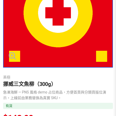
美極
挪威三文魚柳（300g）
急凍海鮮 — PNS 風格 demo 占位商品，方便首頁與分類頁版位演
示，上線前由業務替換為真實 SKU。
有貨