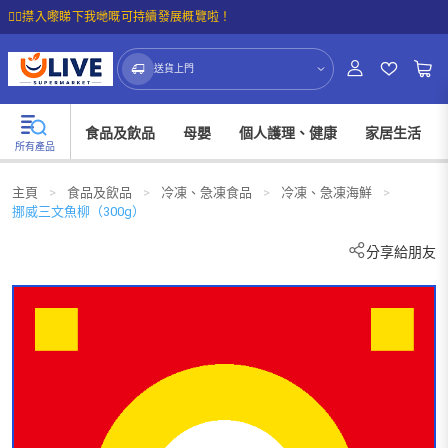
☝🏼㩒入嚟睇下我哋嘅可持續發展概覽啦！
送貨上門
食品及飲品
母嬰
個人護理、健康
家居生活
所有產品
主頁
>
食品及飲品
>
冷凍、急凍食品
>
冷凍、急凍海鮮
>
挪威三文魚柳（300g）
分享給朋友