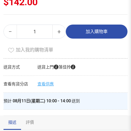
$
142.00
挪
Alternative:
−
+
加入購物車
威
三
加入我的購物清單
文
魚
柳
送貨方式
送貨上門
落佳拎
（300g）
數
查看有貨分店
查看供應
量
預計
08月11日(星期二) 10:00 - 14:00
送到
描述
評價