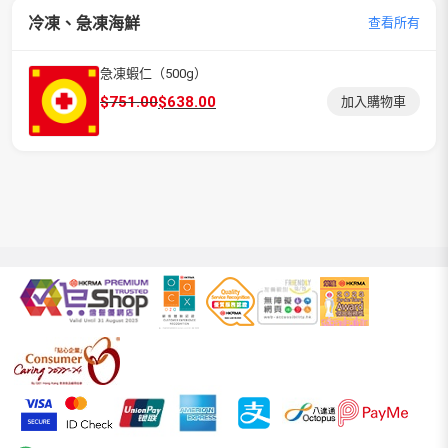
冷凍、急凍海鮮
查看所有
急凍蝦仁（500g）
原
目
$
751.00
$
638.00
加入購物車
始
前
價
價
格：
格：
$751.00。
$638.00。