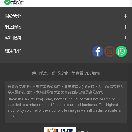
關於我們
網上購物
客戶服務
關注我們
使用條款
私隱政策
免責聲明及通知
|
|
根據香港法律，不得在業務過程中，向未成年人(18歲以下人士)售賣或供應
令人醺醉的酒類。本網站發售之酒類產品酒精濃度最高為53%。
Under the law of Hong Kong, intoxicating liquor must not be sold or
supplied to a minor (under 18) in the course of business. The highest
alcohol by volume for the alcoholic beverages we sell on this website is
53%.