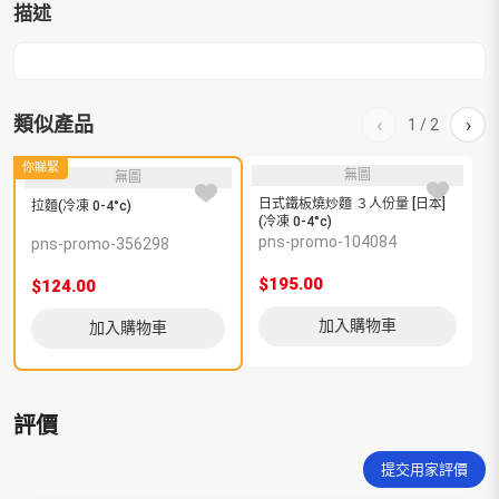
描述
類似產品
‹
›
1
/
2
你睇緊
無圖
無圖
日式鐵板燒炒麵 ３人份量 [日本]
麻
拉麵(冷凍 0-4°c)
(冷凍 0-4°c)
pns-promo-104084
p
pns-promo-356298
$195.00
$
$124.00
加入購物車
加入購物車
評價
提交用家評價