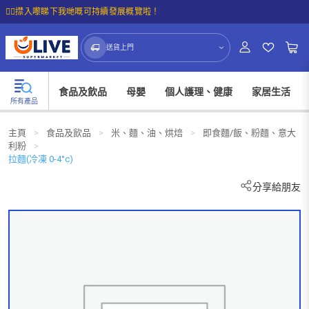
☝🏼㩒入嚟睇下我哋嘅可持續發展概覽啦！
送貨上門
食品及飲品
母嬰
個人護理、健康
家居生活
所有產品
主頁
>
食品及飲品
>
米、麵、油、烘焙
>
即食麵/飯、粉麵、意大
利粉
>
拉麵(冷凍 0-4°c)
分享給朋友