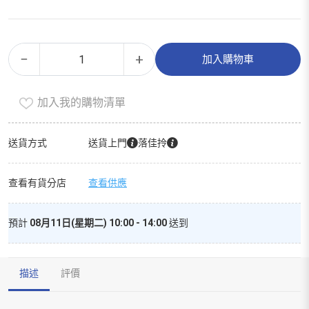
拉
Alternative:
−
+
加入購物車
麵
(冷
加入我的購物清單
凍
0-
4°c)
送貨方式
送貨上門
落佳拎
數
量
查看有貨分店
查看供應
預計
08月11日(星期二) 10:00 - 14:00
送到
描述
評價