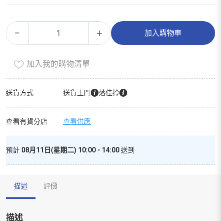
手
Alternative:
−
+
加入購物車
口
專
加入我的購物清單
用
嬰
兒
送貨方式
送貨上門
落佳拎
柔
濕
查看有貨分店
查看供應
紙
巾
預計
08月11日(星期二) 10:00 - 14:00
送到
數
量
描述
評價
描述