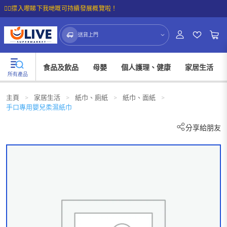
☝🏼㩒入嚟睇下我哋嘅可持續發展概覽啦！
送貨上門
食品及飲品
母嬰
個人護理、健康
家居生活
所有產品
主頁
>
家居生活
>
紙巾、廁紙
>
紙巾、面紙
>
手口專用嬰兒柔濕紙巾
分享給朋友