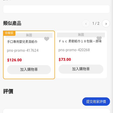
類似產品
‹
›
1
/
2
你睇緊
無圖
無圖
Ｆｓｃ 柔韌紙巾１８包裝－原味
手口專用嬰兒柔濕紙巾
pns-promo-420268
p
pns-promo-417624
$73.00
$
$126.00
加入購物車
加入購物車
評價
提交用家評價