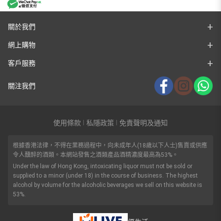
關於我們
網上購物
客戶服務
關注我們
使用條款
私隱政策
免責聲明及通知
|
|
根據香港法律，不得在業務過程中，向未成年人(18歲以下人士)售賣或供應
令人醺醉的酒類。本網站發售之酒類產品酒精濃度最高為53%。
Under the law of Hong Kong, intoxicating liquor must not be sold or
supplied to a minor (under 18) in the course of business. The highest
alcohol by volume for the alcoholic beverages we sell on this website is
53%.