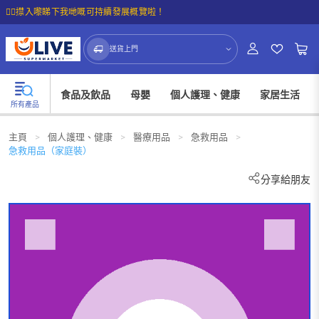
☝🏼㩒入嚟睇下我哋嘅可持續發展概覽啦！
送貨上門
食品及飲品
母嬰
個人護理、健康
家居生活
所有產品
主頁
>
個人護理、健康
>
醫療用品
>
急救用品
>
急救用品（家庭裝）
分享給朋友