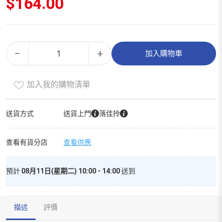
$
164.00
急
Alternative:
−
+
加入購物車
救
用
加入我的購物清單
品
（家
庭
送貨方式
送貨上門
落佳拎
裝）
數
查看有貨分店
查看供應
量
預計
08月11日(星期二) 10:00 - 14:00
送到
描述
評價