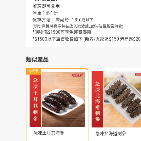
解凍即可食用
淨重：約1磅
保存方法：雪藏於 -18
°C或以下
(
切勿直接將真空包裝放入微波爐加熱/破損脹袋勿食
)
*購物滿$1500可享免運費優惠
*$1500以下車資收費如下 (新界/九龍區$150 港島區
類似產品
你睇緊
急凍土耳其海參
急凍北海道刺參