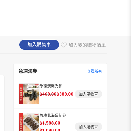
加入購物車
加入我的購物清單
急凍海參
查看所有
急凍澳洲禿參
原
目
$
468.00
$
388.00
加入購物車
始
前
價
價
格：
格：
急凍北海道刺參
原
目
$468.00。
$388.00。
$
1,588.00
加入購物車
始
前
$
1,080.00