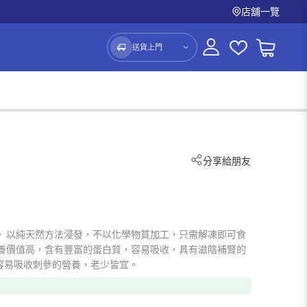
店舖一覽
送貨上門
分享給朋友
。 以純天然方法浸發，不以化學物質加工，只需解凍即可食
營養價值高，含有豐富的蛋白質，容易吸收，具有滋陰補腎的
容易吸收刺參的營養，老少皆宜。