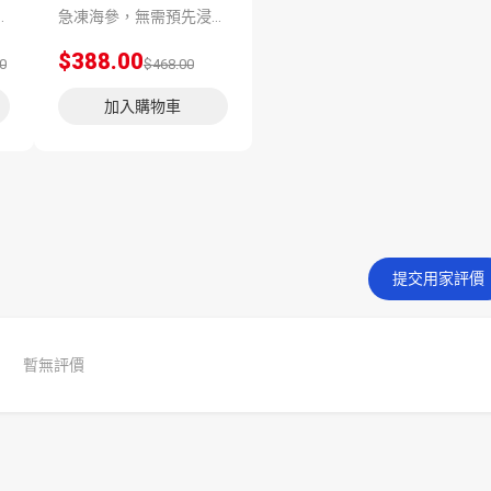
並科學低溫處理保存，方便顧客將星級美味帶回家與親友共享。
急凍海參，無需預先浸發。 以純天然方法浸發，不以化學物質加工，只需解凍即可食用。希臘刺參味甘，性平，營養價值高，含有豐富的蛋白質，容易吸收，具有滋陰補腎的功用。因其肉質細嫩，易消化，容易吸收海參的營養，老少皆宜。
$388.00
0
$468.00
加入購物車
提交用家評價
暫無評價