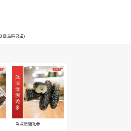
$200 離島區另議)
急凍澳洲禿參