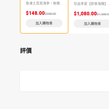
急凍土耳其海參，無需預先浸發。 以純天然方法浸發，不以化學物質加工，只需解凍即可食用。 土耳其海參味甘，性平，營養價值高，含有豐富的蛋白質，容易吸收，具有滋陰補腎的功用。因其肉質細嫩，易消化，容易吸收刺參的營養，老少皆宜。
珍品李家【即食海臻】系列，嚴選上乘品質的海味珍品，再由香港老師傅為顧客預先匠心製作，
$148.00
$1,080.00
$388.00
$1,588.0
加入購物車
加入購物車
評價