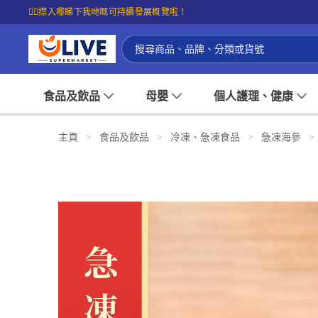
☝🏼㩒入嚟睇下我哋嘅可持續發展概覽啦！
食品及飲品
母嬰
個人護理、健康
主頁
>
食品及飲品
>
冷凍、急凍食品
>
急凍海參
>