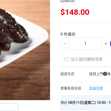
$
388.00
原
$
148.00
始
價
目
格：
前
$388.00。
價
9 件庫存
格：
急
Alternative:
$148.00。
−
+
凍
土
耳
加入我的購物清單
其
海
送貨方式
送貨上門
落
參
數
查看有貨分店
查看供應
量
預計
08月11日(星期二) 10:00 - 1