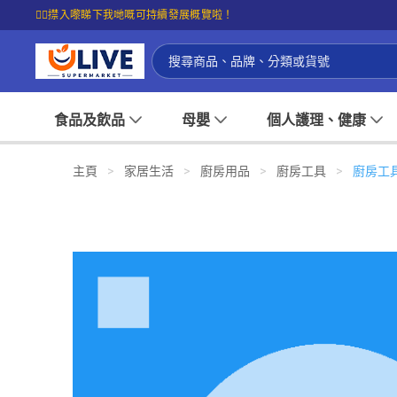
☝🏼㩒入嚟睇下我哋嘅可持續發展概覽啦！
食品及飲品
母嬰
個人護理、健康
主頁
>
家居生活
>
廚房用品
>
廚房工具
>
廚房工