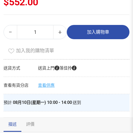
$
552.00
布
Alternative:
−
+
加入購物車
甸
即
加入我的購物清單
食
裝
（120g
送貨方式
送貨上門
落佳拎
×
4）
查看有貨分店
查看供應
數
量
預計
08月10日(星期一) 10:00 - 14:00
送到
描述
評價