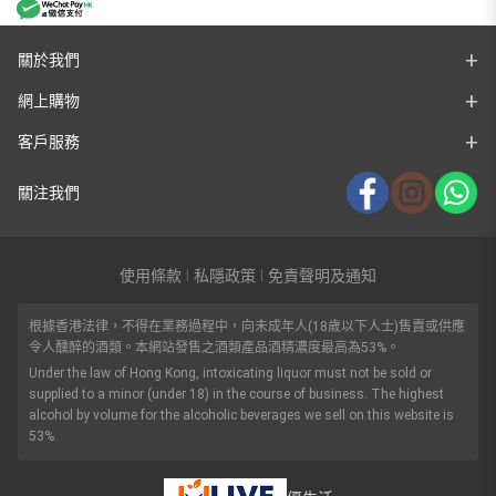
關於我們
網上購物
客戶服務
關注我們
使用條款
私隱政策
免責聲明及通知
|
|
根據香港法律，不得在業務過程中，向未成年人(18歲以下人士)售賣或供應
令人醺醉的酒類。本網站發售之酒類產品酒精濃度最高為53%。
Under the law of Hong Kong, intoxicating liquor must not be sold or
supplied to a minor (under 18) in the course of business. The highest
alcohol by volume for the alcoholic beverages we sell on this website is
53%.