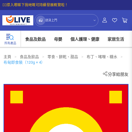
☝🏼㩒入嚟睇下我哋嘅可持續發展概覽啦！
送貨上門
食品及飲品
母嬰
個人護理、健康
家居生活
所有產品
主頁
>
食品及飲品
>
零食、餅乾、甜品
>
布丁、啫喱、糖水
>
布甸即食裝（120g × 4）
分享給朋友