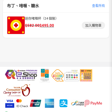
布丁、啫喱、糖水
查看所有
迷你啫喱杯（24 個裝）
原
目
$
582.00
$
495.00
加入購物車
始
前
價
價
格：
格：
$582.00。
$495.00。