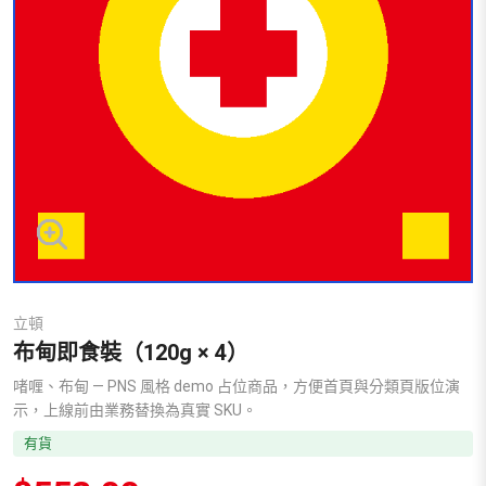
立頓
布甸即食裝（120g × 4）
啫喱、布甸 — PNS 風格 demo 占位商品，方便首頁與分類頁版位演
示，上線前由業務替換為真實 SKU。
有貨