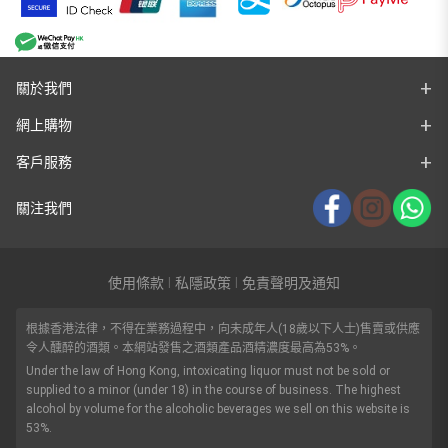
關於我們
網上購物
客戶服務
關注我們
使用條款
私隱政策
免責聲明及通知
|
|
根據香港法律，不得在業務過程中，向未成年人(18歲以下人士)售賣或供應
令人醺醉的酒類。本網站發售之酒類產品酒精濃度最高為53%。
Under the law of Hong Kong, intoxicating liquor must not be sold or
supplied to a minor (under 18) in the course of business. The highest
alcohol by volume for the alcoholic beverages we sell on this website is
53%.