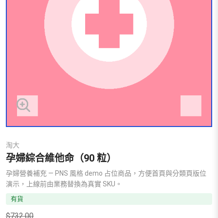
淘大
孕婦綜合維他命（90 粒）
孕婦營養補充 — PNS 風格 demo 占位商品，方便首頁與分類頁版位
演示，上線前由業務替換為真實 SKU。
有貨
$
732.00