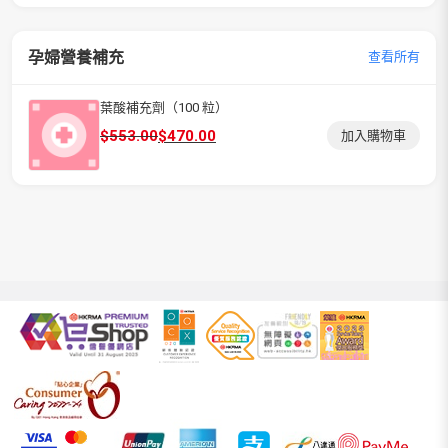
孕婦營養補充
查看所有
葉酸補充劑（100 粒）
原
目
$
553.00
$
470.00
加入購物車
始
前
價
價
格：
格：
$553.00。
$470.00。