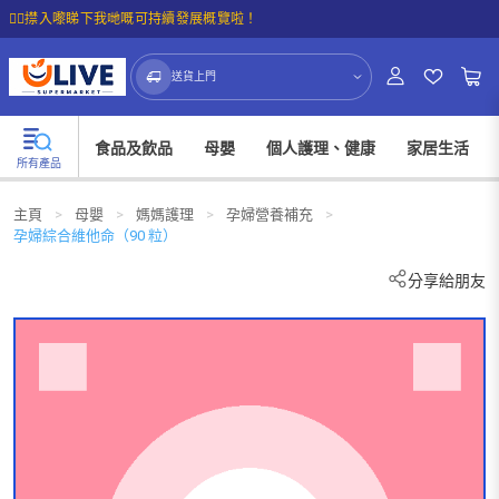
☝🏼㩒入嚟睇下我哋嘅可持續發展概覽啦！
送貨上門
食品及飲品
母嬰
個人護理、健康
家居生活
所有產品
主頁
>
母嬰
>
媽媽護理
>
孕婦營養補充
>
孕婦綜合維他命（90 粒）
分享給朋友