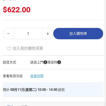
原
$
622.00
始
價
目
格：
前
$732.00。
價
孕
Alternative:
格：
−
+
加入購物車
婦
$622.00。
綜
加入我的購物清單
合
維
他
送貨方式
送貨上門
落佳拎
命
（90
查看有貨分店
查看供應
粒）
數
預計
08月11日(星期二) 10:00 - 14:00
送到
量