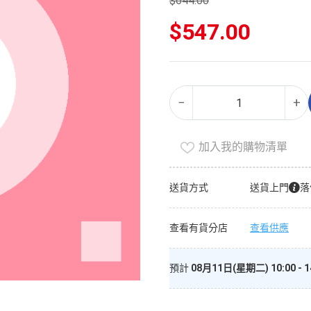
$
644.00
原
$
547.00
始
價
目
格：
前
$644.00。
價
嬰
Alternative:
格：
−
+
兒
$547.00。
洗
澡
加入我的購物清單
盆
數
送貨方式
送貨上門
落
量
查看有貨分店
查看供應
預計
08月11日(星期二) 10:00 - 1