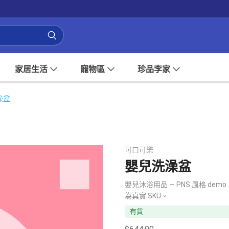
家居生活
寵物區
珍品李家
澡盆
可口可樂
嬰兒洗澡盆
嬰兒沐浴用品 — PNS 風格 
為真實 SKU。
有貨