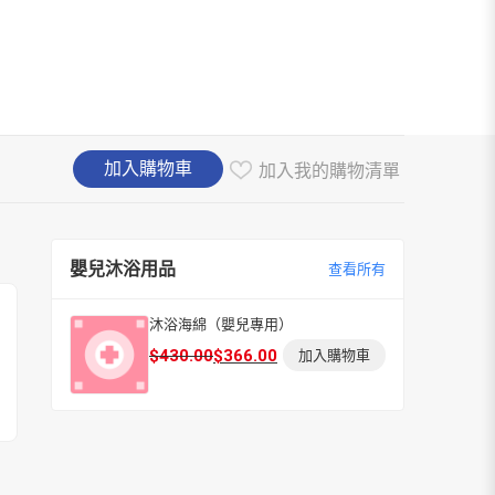
加入購物車
加入我的購物清單
嬰兒沐浴用品
查看所有
沐浴海綿（嬰兒專用）
原
目
$
430.00
$
366.00
加入購物車
始
前
價
價
格：
格：
$430.00。
$366.00。