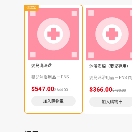
你睇緊
嬰兒洗澡盆
沐浴海綿（嬰兒專用）
嬰兒沐浴用品 — PNS 風格 demo 占位商品，方便首頁與分類頁版位演示，上線前由業務替換為真實 SKU。
嬰兒沐
$547.00
$366.00
$644.00
$430.00
加入購物車
加入購物車