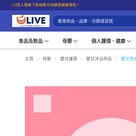
☝🏼㩒入嚟睇下我哋嘅可持續發展概覽啦！
食品及飲品
母嬰
個人護理、健康
主頁
>
母嬰
>
嬰兒護理
>
嬰兒沐浴用品
>
嬰兒洗