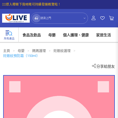
☝🏼㩒入嚟睇下我哋嘅可持續發展概覽啦！
送貨上門
食品及飲品
母嬰
個人護理、健康
家居生活
所有產品
主頁
>
母嬰
>
媽媽護理
>
妊娠紋護理
>
妊娠紋預防霜（150ml）
分享給朋友