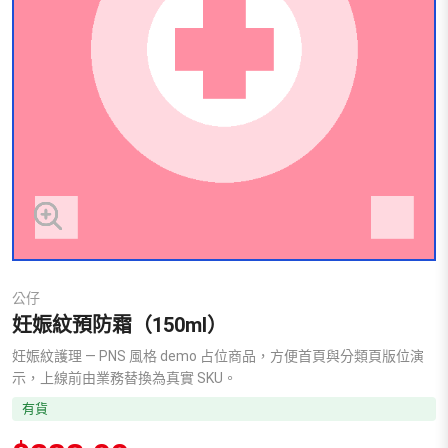
公仔
妊娠紋預防霜（150ml）
妊娠紋護理 — PNS 風格 demo 占位商品，方便首頁與分類頁版位演
示，上線前由業務替換為真實 SKU。
有貨