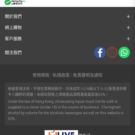
關於我們
網上購物
客戶服務
關注我們
使用條款
私隱政策
免責聲明及通知
|
|
根據香港法律，不得在業務過程中，向未成年人(18歲以下人士)售賣或供應
令人醺醉的酒類。本網站發售之酒類產品酒精濃度最高為53%。
Under the law of Hong Kong, intoxicating liquor must not be sold or
supplied to a minor (under 18) in the course of business. The highest
alcohol by volume for the alcoholic beverages we sell on this website is
53%.