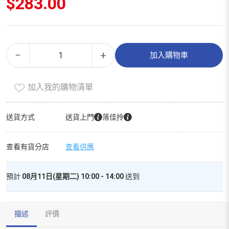
$
283.00
妊
Alternative:
−
+
加入購物車
娠
紋
加入我的購物清單
預
防
霜
送貨方式
送貨上門
落佳拎
（150ml）
數
查看有貨分店
查看供應
量
預計
08月11日(星期二) 10:00 - 14:00
送到
描述
評價