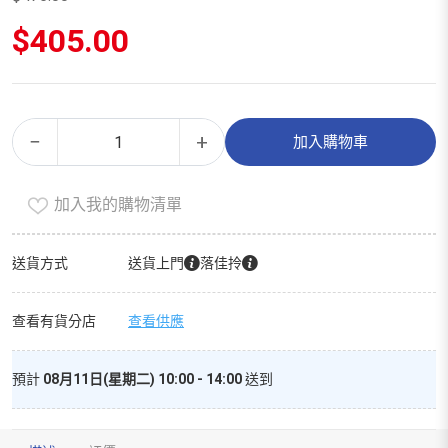
原
$
405.00
始
價
目
格：
前
$476.00。
價
奶
Alternative:
格：
−
+
加入購物車
瓶
$405.00。
清
加入我的購物清單
潔
劑
（500ml）
送貨方式
送貨上門
落佳拎
數
量
查看有貨分店
查看供應
預計
08月11日(星期二) 10:00 - 14:00
送到