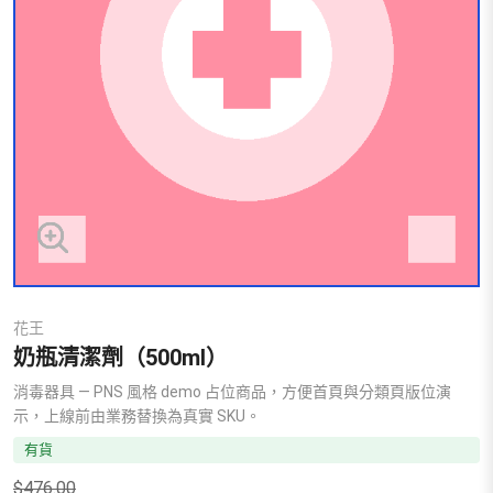
花王
奶瓶清潔劑（500ml）
消毒器具 — PNS 風格 demo 占位商品，方便首頁與分類頁版位演
示，上線前由業務替換為真實 SKU。
有貨
$
476.00