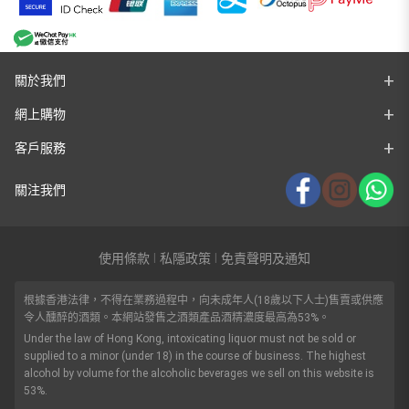
關於我們
網上購物
客戶服務
關注我們
使用條款
私隱政策
免責聲明及通知
|
|
根據香港法律，不得在業務過程中，向未成年人(18歲以下人士)售賣或供應
令人醺醉的酒類。本網站發售之酒類產品酒精濃度最高為53%。
Under the law of Hong Kong, intoxicating liquor must not be sold or
supplied to a minor (under 18) in the course of business. The highest
alcohol by volume for the alcoholic beverages we sell on this website is
53%.