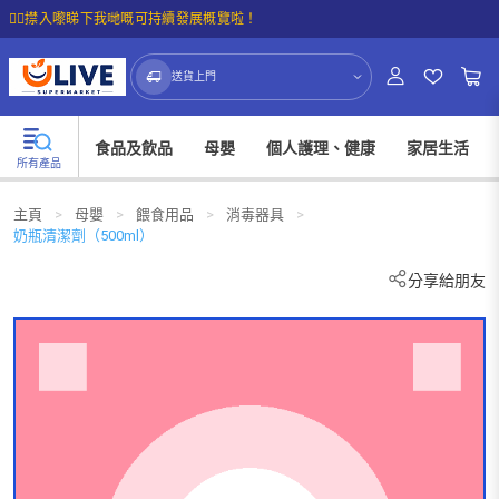
☝🏼㩒入嚟睇下我哋嘅可持續發展概覽啦！
送貨上門
食品及飲品
母嬰
個人護理、健康
家居生活
所有產品
主頁
>
母嬰
>
餵食用品
>
消毒器具
>
奶瓶清潔劑（500ml）
分享給朋友