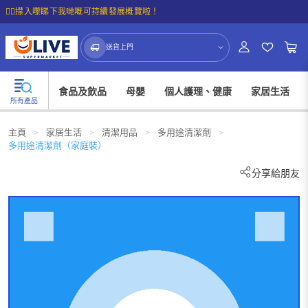
☝🏼㩒入嚟睇下我哋嘅可持續發展概覽啦！
送貨上門
食品及飲品
母嬰
個人護理、健康
家居生活
所有產品
主頁
>
家居生活
>
清潔用品
>
多用途清潔劑
>
多用途清潔劑（家庭裝）
分享給朋友