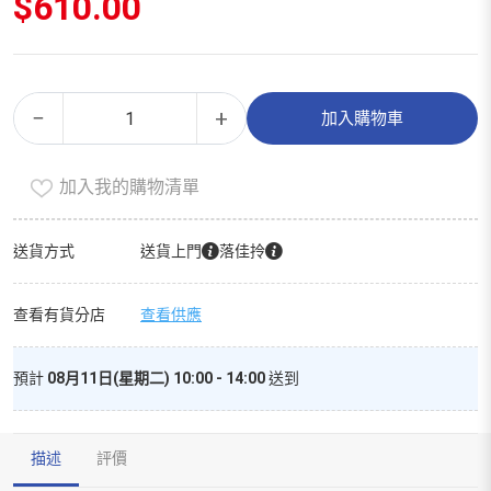
$
610.00
多
Alternative:
−
+
加入購物車
用
途
加入我的購物清單
清
潔
劑
送貨方式
送貨上門
落佳拎
（家
庭
查看有貨分店
查看供應
裝）
數
預計
08月11日(星期二) 10:00 - 14:00
送到
量
描述
評價