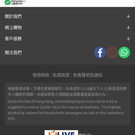
關於我們
網上購物
客戶服務
關注我們
使用條款
私隱政策
免責聲明及通知
|
|
根據香港法律，不得在業務過程中，向未成年人(18歲以下人士)售賣或供應
令人醺醉的酒類。本網站發售之酒類產品酒精濃度最高為53%。
Under the law of Hong Kong, intoxicating liquor must not be sold or
supplied to a minor (under 18) in the course of business. The highest
alcohol by volume for the alcoholic beverages we sell on this website is
53%.