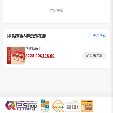
暫無評價
即食燕窩&鮮奶燉花膠
查看所有
花膠燉鮮奶
原
目
$
228.00
$
108.00
加入購物車
始
前
價
價
格：
格：
$228.00。
$108.00。