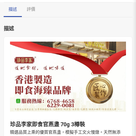
描述
評價
描述
珍品李家即食官燕盞 70g 3樽裝
精選品質上乘的優質官燕盞，模擬手工文火慢燉。天然無添