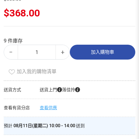
原
$
368.00
始
價
目
格：
前
$588.00。
價
9 件庫存
格：
即
Alternative:
$368.00。
−
+
加入購物車
食
官
加入我的購物清單
燕
盞
數
送貨方式
送貨上門
落佳拎
量
查看有貨分店
查看供應
預計
08月11日(星期二) 10:00 - 14:00
送到