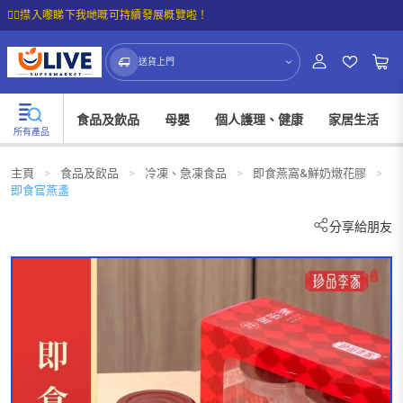
☝🏼㩒入嚟睇下我哋嘅可持續發展概覽啦！
送貨上門
食品及飲品
母嬰
個人護理、健康
家居生活
所有產品
主頁
>
食品及飲品
>
冷凍、急凍食品
>
即食燕窩&鮮奶燉花膠
>
即食官燕盞
分享給朋友