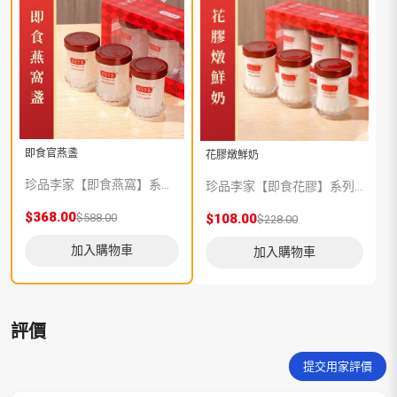
即食官燕盞
花膠燉鮮奶
珍品李家【即食燕窩】系列選用品質上乘的官燕盞，模擬手工文火慢燉而成。天然健康，配料只含有燕窩和純淨水。
珍品李家【即食花膠】系列選用品質上乘的花膠，純鮮奶分級精燉，膠原蛋白分子更易析出，營養豐富，口感醇香。
$368.00
$588.00
$108.00
$228.00
加入購物車
加入購物車
評價
提交用家評價