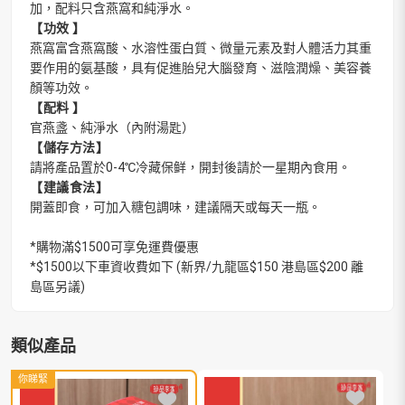
加，配料只含燕窩和純淨水。
【功效 】
燕窩富含燕窩酸、水溶性蛋白質、微量元素及對人體活力其重
要作用的氨基酸，具有促進胎兒大腦發育、滋陰潤燥、美容養
顏等功效。
【配料 】
官燕盞、純淨水（內附湯匙）
【儲存方法】
請將產品置於0-4℃冷藏保鲜，開封後請於一星期內食用。
【建議食法】
開蓋即食，可加入糖包調味，建議隔天或每天一瓶。
*購物滿$1500可享免運費優惠
*$1500以下車資收費如下 (新界/九龍區$150 港島區$200 離
島區另議)
類似產品
你睇緊