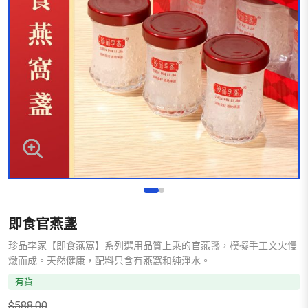
即食官燕盞
珍品李家【即食燕窩】系列選用品質上乘的官燕盞，模擬手工文火慢
燉而成。天然健康，配料只含有燕窩和純淨水。
有貨
$
588.00