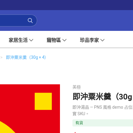
家居生活
寵物區
珍品李家
>
即沖粟米羹（30g × 4）
美極
即沖粟米羹（30g 
即沖湯品 — PNS 風格 de
實 SKU。
有貨