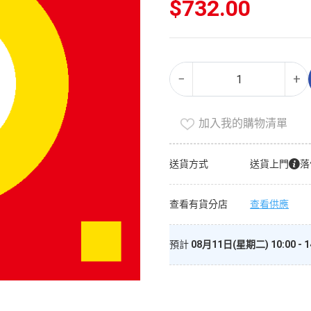
$
732.00
即
Alternative:
−
+
沖
粟
米
加入我的購物清單
羹
（30g
送貨方式
送貨上門
落
×
4）
查看有貨分店
查看供應
數
量
預計
08月11日(星期二) 10:00 - 1