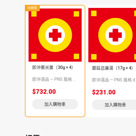
你睇緊
即沖粟米羹（30g × 4）
蘑菇忌廉湯（17g × 4）
即沖湯品 — PNS 風格 demo 占位商品，方便首頁與分類頁版位演示，上線前由業務替換為真實 SKU。
即沖湯品 — PNS 風格 demo 占
$732.00
$231.00
加入購物車
加入購物車