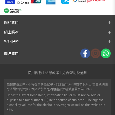
關於我們
網上購物
客戶服務
關注我們
使用條款
私隱政策
免責聲明及通知
|
|
根據香港法律，不得在業務過程中，向未成年人(18歲以下人士)售賣或供應
令人醺醉的酒類。本網站發售之酒類產品酒精濃度最高為53%。
Under the law of Hong Kong, intoxicating liquor must not be sold or
supplied to a minor (under 18) in the course of business. The highest
alcohol by volume for the alcoholic beverages we sell on this website is
53%.