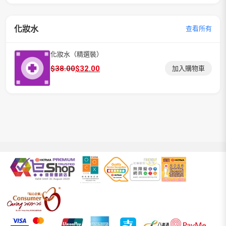
化妝水
查看所有
化妝水（精選裝）
原
目
$
38.00
$
32.00
加入購物車
始
前
價
價
格：
格：
$38.00。
$32.00。