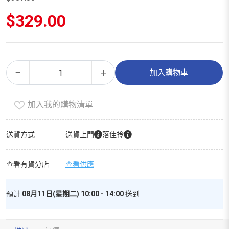
原
$
329.00
始
價
目
格：
前
$387.00。
價
化
Alternative:
格：
−
+
加入購物車
妝
$329.00。
水
加入我的購物清單
（家
庭
裝）
送貨方式
送貨上門
落佳拎
數
量
查看有貨分店
查看供應
預計
08月11日(星期二) 10:00 - 14:00
送到