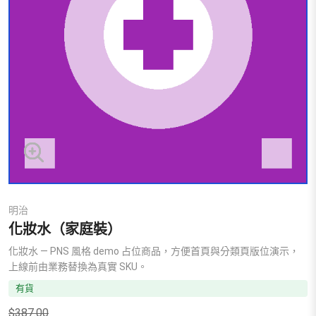
明治
化妝水（家庭裝）
化妝水 — PNS 風格 demo 占位商品，方便首頁與分類頁版位演示，
上線前由業務替換為真實 SKU。
有貨
$
387.00