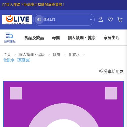
☝🏼㩒入嚟睇下我哋嘅可持續發展概覽啦！
送貨上門
食品及飲品
母嬰
個人護理、健康
家居生活
所有產品
主頁
>
個人護理、健康
>
護膚
>
化妝水
>
化妝水（家庭裝）
分享給朋友