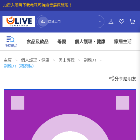
☝🏼㩒入嚟睇下我哋嘅可持續發展概覽啦！
送貨上門
食品及飲品
母嬰
個人護理、健康
家居生活
所有產品
主頁
>
個人護理、健康
>
男士護理
>
剃鬚刀
>
剃鬚刀（精選裝）
分享給朋友