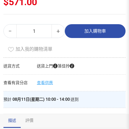
$
571.00
剃
Alternative:
−
+
加入購物車
鬚
刀
加入我的購物清單
（精
選
裝）
送貨方式
送貨上門
落佳拎
數
量
查看有貨分店
查看供應
預計
08月11日(星期二) 10:00 - 14:00
送到
描述
評價