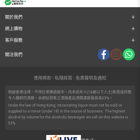
關於我們
網上購物
客戶服務
關注我們
使用條款
私隱政策
免責聲明及通知
|
|
根據香港法律，不得在業務過程中，向未成年人(18歲以下人士)售賣或供應
令人醺醉的酒類。本網站發售之酒類產品酒精濃度最高為53%。
Under the law of Hong Kong, intoxicating liquor must not be sold or
supplied to a minor (under 18) in the course of business. The highest
alcohol by volume for the alcoholic beverages we sell on this website is
53%.