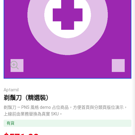
Aptamil
剃鬚刀（精選裝）
剃鬚刀 — PNS 風格 demo 占位商品，方便首頁與分類頁版位演示，
上線前由業務替換為真實 SKU。
有貨