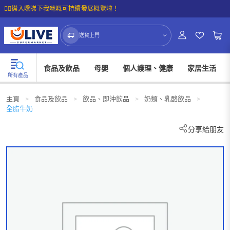
☝🏼㩒入嚟睇下我哋嘅可持續發展概覽啦！
送貨上門
食品及飲品
母嬰
個人護理、健康
家居生活
所有產品
主頁
>
食品及飲品
>
飲品、即沖飲品
>
奶類、乳酪飲品
>
全脂牛奶
分享給朋友