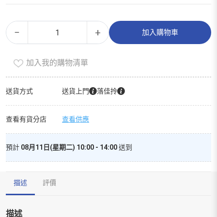
全
Alternative:
−
+
加入購物車
脂
牛
加入我的購物清單
奶
數
量
送貨方式
送貨上門
落佳拎
查看有貨分店
查看供應
預計
08月11日(星期二) 10:00 - 14:00
送到
描述
評價
描述