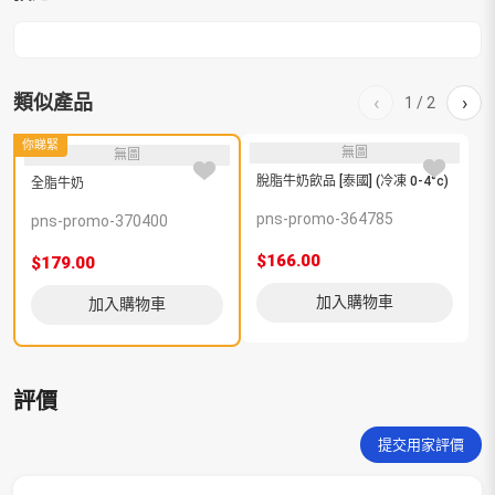
類似產品
‹
›
1
/
2
你睇緊
無圖
無圖
脫脂牛奶飲品 [泰國] (冷凍 0-4°c)
全脂牛奶
pns-promo-364785
p
pns-promo-370400
$166.00
$
$179.00
加入購物車
加入購物車
評價
提交用家評價