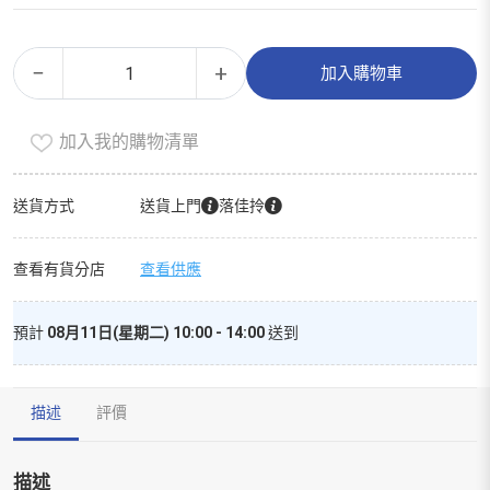
低
Alternative:
−
+
加入購物車
卡
路
加入我的購物清單
里
原
味
送貨方式
送貨上門
落佳拎
豆
漿
查看有貨分店
查看供應
[日
本]
預計
08月11日(星期二) 10:00 - 14:00
送到
(冷
凍
0-
描述
評價
4°c)
數
量
描述