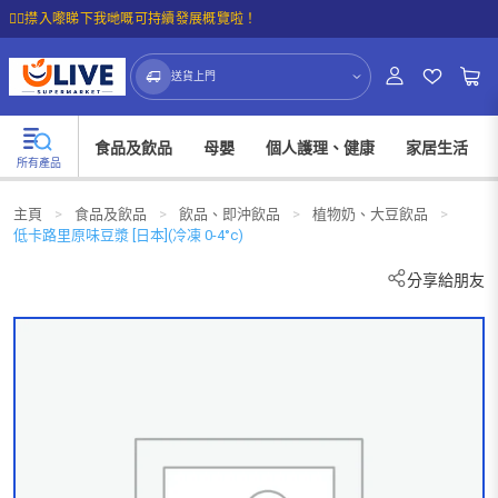
☝🏼㩒入嚟睇下我哋嘅可持續發展概覽啦！
送貨上門
食品及飲品
母嬰
個人護理、健康
家居生活
所有產品
主頁
>
食品及飲品
>
飲品、即沖飲品
>
植物奶、大豆飲品
>
低卡路里原味豆漿 [日本](冷凍 0-4°c)
分享給朋友