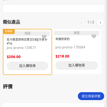
類似產品
‹
›
1
/
2
你睇緊
無圖
無圖
有機燕麥奶
低卡路里原味豆漿 [日本](冷凍 0-
4°c)
pns-promo-170584
p
pns-promo-134571
$218.00
$
$206.00
加入購物車
加入購物車
評價
提交用家評價