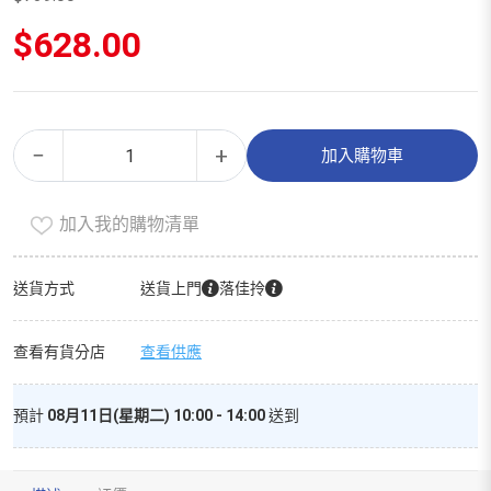
原
$
628.00
始
價
目
格：
前
$739.00。
價
中
Alternative:
格：
−
+
加入購物車
式
$628.00。
滋
加入我的購物清單
補
（精
選
送貨方式
送貨上門
落佳拎
裝）
數
查看有貨分店
查看供應
量
預計
08月11日(星期二) 10:00 - 14:00
送到