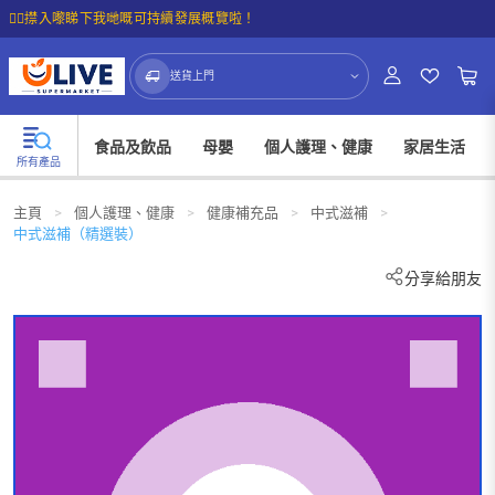
☝🏼㩒入嚟睇下我哋嘅可持續發展概覽啦！
送貨上門
食品及飲品
母嬰
個人護理、健康
家居生活
所有產品
主頁
>
個人護理、健康
>
健康補充品
>
中式滋補
>
中式滋補（精選裝）
分享給朋友