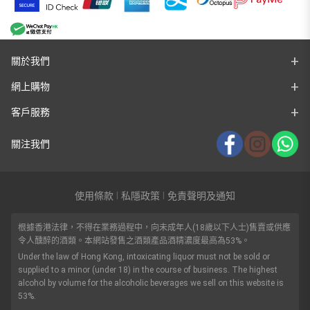
關於我們
網上購物
客戶服務
關注我們
使用條款
私隱政策
免責聲明及通知
|
|
根據香港法律，不得在業務過程中，向未成年人(18歲以下人士)售賣或供應
令人醺醉的酒類。本網站發售之酒類產品酒精濃度最高為53%。
Under the law of Hong Kong, intoxicating liquor must not be sold or
supplied to a minor (under 18) in the course of business. The highest
alcohol by volume for the alcoholic beverages we sell on this website is
53%.