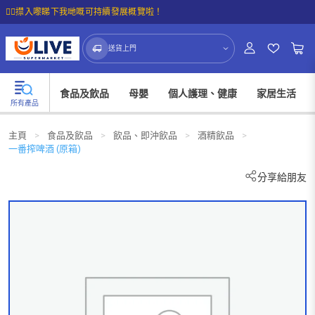
☝🏼㩒入嚟睇下我哋嘅可持續發展概覽啦！
送貨上門
食品及飲品
母嬰
個人護理、健康
家居生活
所有產品
主頁
>
食品及飲品
>
飲品、即沖飲品
>
酒精飲品
>
一番搾啤酒 (原箱)
分享給朋友