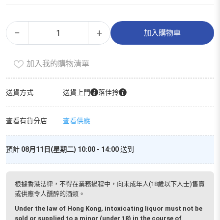
一
Alternative:
−
+
加入購物車
番
搾
加入我的購物清單
啤
酒
(原
送貨方式
送貨上門
落佳拎
箱)
數
查看有貨分店
查看供應
量
預計
08月11日(星期二) 10:00 - 14:00
送到
根據香港法律，不得在業務過程中，向未成年人(18歲以下人士)售賣
或供應令人醺醉的酒類。
Under the law of Hong Kong, intoxicating liquor must not be
sold or supplied to a minor (under 18) in the course of