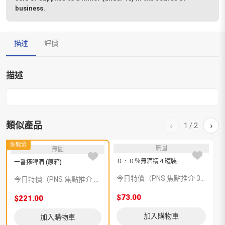
business.
描述
評價
描述
類似產品
‹
›
1
/
2
你睇緊
無圖
無圖
０．０％無酒精４罐裝
啤
一番搾啤酒 (原箱)
今日特價（PNS 焦點推介 377464）
今日特價（PNS 焦點推介 393453）
$73.00
$
$221.00
加入購物車
加入購物車