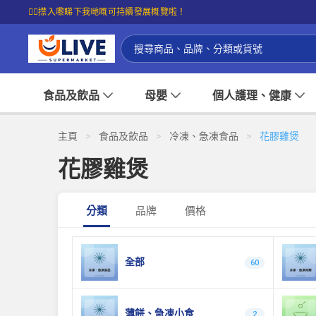
☝🏼㩒入嚟睇下我哋嘅可持續發展概覽啦！
食品及飲品
母嬰
個人護理、健康
主頁
>
食品及飲品
>
冷凍、急凍食品
>
花膠雞煲
花膠雞煲
分類
品牌
價格
全部
60
薄餅、急凍小食
2