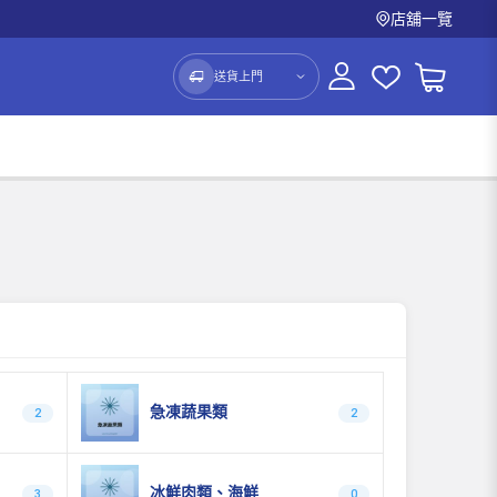
店舖一覽
送貨上門
急凍蔬果類
2
2
冰鮮肉類、海鮮
3
0