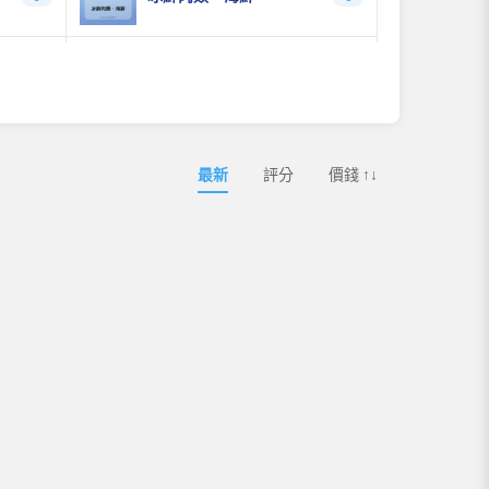
急凍麵食、年糕
0
0
乳製品
0
3
最新
評分
價錢 ↑↓
即食燕窩&鮮奶燉花膠
14
2
花膠海參煲
4
2
3