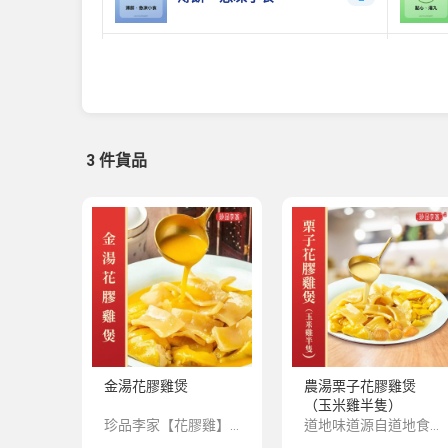
植物肉 、 素食食品
0
冷凍泡菜、麵類及其他食品
0
3 件貨品
豆腐、豆製品
0
急凍海參
3
花膠雞煲
3
金湯花膠雞煲
農湯栗子花膠雞煲
（玉米雞半隻）
珍品李家【花膠雞】系列，嚴選上乘品質的深海魚膠和一年半以上的玉米雞，再由香港老師傅為顧客預先匠心製作，珍餚湯底足足熬製12個小時，湯香絕不添加香精、味精、雞精提鮮；湯濃絕不添加增稠劑增稠。
道地味道源自道地食材，深海花膠，肉質厚實，膠原蛋白更豐富。玉米雞都是吃玉米糠的走地雞，肉質緊實爽口，雞味十足。【功效 】花膠作為“鮑、參、翅、肚”中的一員，肚，是傳統的名貴海味，具有滋陰養血,固腎培精,可以高深肺腎虛弱、貧血等症狀的功效。且花膠具有非常豐富的膠原蛋白，低脂，是非常理想的美容養顏滋補品。【配料 】粟子、花膠、玉米雞、金湯【建議食法】未拆內包裝前自然解凍，解凍後倒入食用容器，加熱至湯汁沸騰即可享用美食。淨重：約3000克保存方法：雪藏於 -18