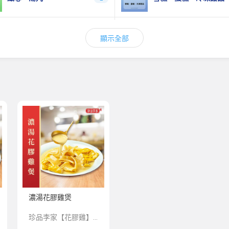
丸類、冷盤美食
餃子、雲吞
0
顯示全部
蛋類
冷凍飲品
3
經典扣鵝掌
全港首創丸子系列
6
燴金鈎翅
花膠
2
金玉滿堂&至尊佛跳牆盆菜
鮑魚煲
4
濃湯花膠雞煲
珍品李家【花膠雞】系列，嚴選上乘品質的深海魚膠和一年半以上的玉米雞，再由香港老師傅為顧客預先匠心製作，珍餚湯底足足熬製12個小時，湯香絕不添加香精、味精、雞精提鮮；湯濃絕不添加增稠劑增稠。