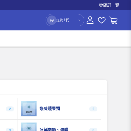
店舖一覽
送貨上門
急凍蔬果類
2
2
冰鮮肉類、海鮮
3
0