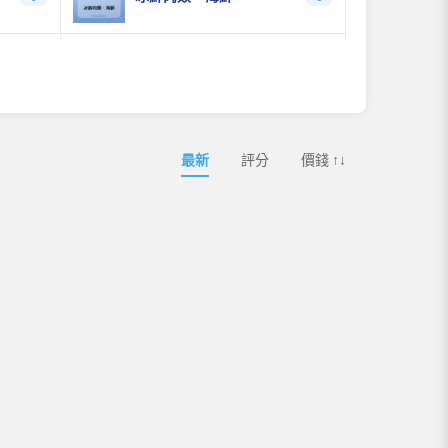
急凍麵食、年糕
0
0
乳製品
0
3
最新
評分
價錢 ↑↓
即食燕窩&鮮奶燉花膠
14
2
花膠海參煲
4
2
3