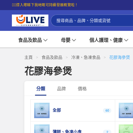
☝🏼㩒入嚟睇下我哋嘅可持續發展概覽啦！
食品及飲品
母嬰
個人護理、健康
主頁
>
食品及飲品
>
冷凍、急凍食品
>
花膠海參煲
花膠海參煲
分類
品牌
價格
全部
60
薄餅、急凍小食
2