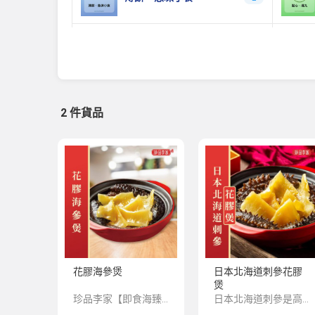
植物肉 、 素食食品
0
冷凍泡菜、麵類及其他食品
0
2 件貨品
豆腐、豆製品
0
急凍海參
3
花膠雞煲
3
花膠海參煲
日本北海道刺參花膠
煲
珍品李家【即食海臻】系列，嚴選上乘品質的海味珍品，再由香港老師傅為顧客預先匠心製作，並科學低溫處理保存，方便顧客將星級美味帶回家與親友共享。
日本北海道刺參是高緯度孕育出的高營養價值的海參，其生長非常緩慢，多年成參，所以體內所積蓄的營養價值極高。花膠富有膠質，與燕窩魚翅齊名，也是“八珍”之一。兩種珍貴的海臻搭配食用，功效相輔相成，能夠及有效的提高身體免疫能力，是可以常年吃的健康滋補品。