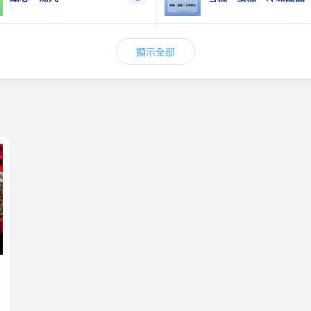
丸類、冷盤美食
餃子、雲吞
0
顯示全部
蛋類
冷凍飲品
3
經典扣鵝掌
全港首創丸子系列
6
燴金鈎翅
花膠
2
金玉滿堂&至尊佛跳牆盆菜
鮑魚煲
4