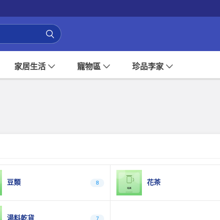
家居生活
寵物區
珍品李家
豆類
花茶
8
湯料乾貨
7