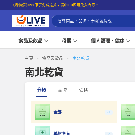
⭐購物滿$399即享免費送貨；滿$100即可免費店取。
☝🏼㩒入嚟睇下我哋嘅可持續發展概覽啦！
食品及飲品
母嬰
個人護理、健康
主頁
>
食品及飲品
>
南北乾貨
南北乾貨
分類
品牌
價格
全部
31
藥材參茸
7