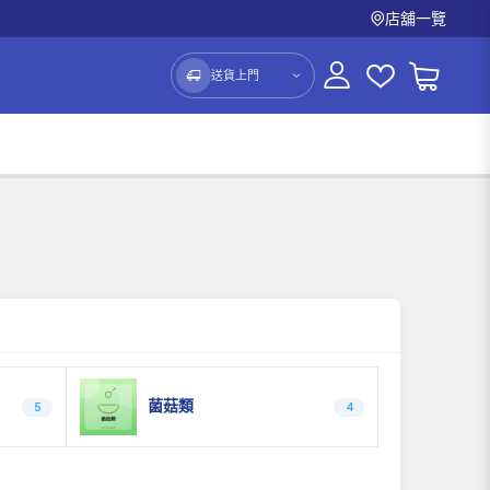
店舖一覽
送貨上門
菌菇類
5
4