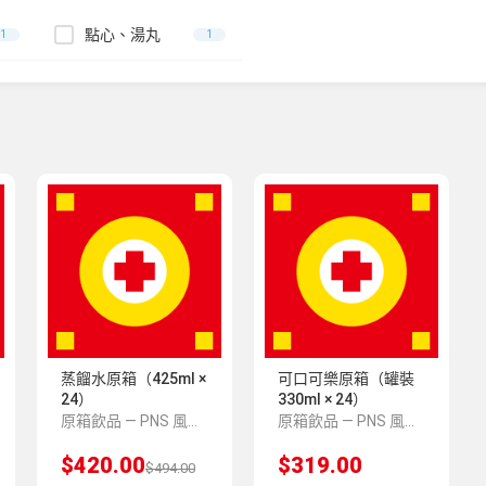
點心、湯丸
1
1
蒸餾水原箱（425ml ×
可口可樂原箱（罐裝
24）
330ml × 24）
原箱飲品 — PNS 風格 demo 占位商品，方便首頁與分類頁版位演示，上線前由業務替換為真實 SKU。
原箱飲品 — PNS 風格 demo 占位商品，方便首頁與分類頁版位演示，上線前由業務替換為真實 SKU。
$420.00
$319.00
$494.00