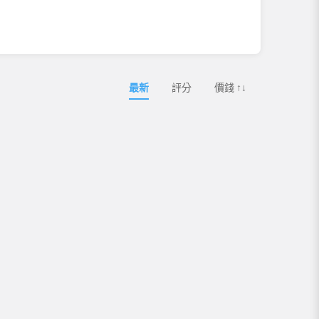
最新
評分
價錢 ↑↓