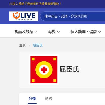
☝🏼㩒入嚟睇下我哋嘅可持續發展概覽啦！
食品及飲品
母嬰
個人護理、健康
主頁
>
屈臣氏
屈臣氏
分類
價格