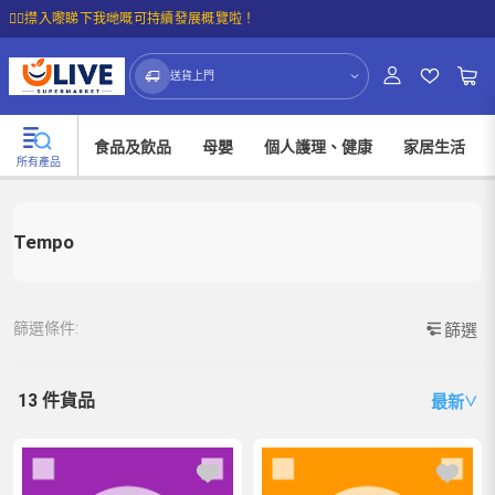
☝🏼㩒入嚟睇下我哋嘅可持續發展概覽啦！
送貨上門
食品及飲品
母嬰
個人護理、健康
家居生活
所有產品
Tempo
篩選條件:
篩選
13 件貨品
最新
∨