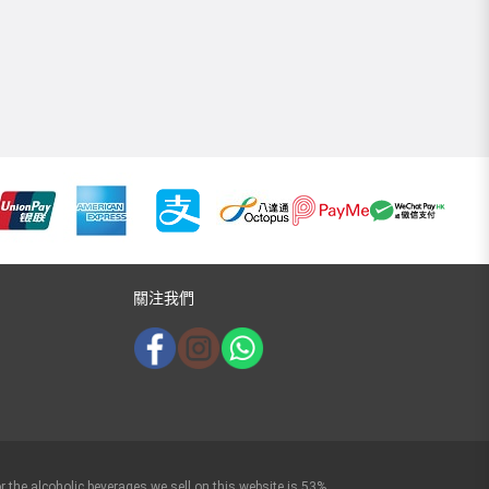
關注我們
r the alcoholic beverages we sell on this website is 53%.