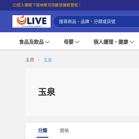
☝🏼㩒入嚟睇下我哋嘅可持續發展概覽啦！
食品及飲品
母嬰
個人護理、健康
主頁
>
玉泉
玉泉
分類
價格