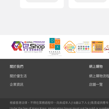
關於我們
網上購物
關於優生活
網上購物流
企業資訊
店舖一覽
根據香港法律，不得在業務過程中，向未成年人(18歲以下人士)售賣或供應
Under the law of Hong Kong, intoxicating liquor must not be sold or supplie