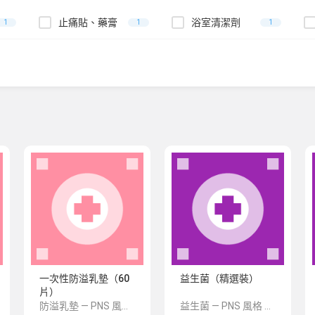
止痛貼、藥膏
浴室清潔劑
1
1
1
一次性防溢乳墊（60
益生菌（精選裝）
片）
防溢乳墊 — PNS 風格 demo 占位商品，方便首頁與分類頁版位演示，上線前由業務替換為真實 SKU。
益生菌 — PNS 風格 demo 占位商品，方便首頁與分類頁版位演示，上線前由業務替換為真實 SKU。