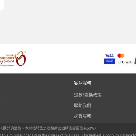
客戶服務
程
退款/退換政策
聯絡我們
送貨服務
令人醺醉的酒類。本網站發售之酒類產品酒精濃度最高為53%。
d to a minor (under 18) in the course of business. The highest alcohol by volume fo