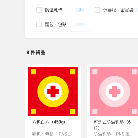
防溢乳墊
保鮮膜、密實袋
2
麵包、包點
1
8 件貨品
方包白方（450g）
可洗式防溢乳墊（6
片）
麵包、包點 — PNS 風格 demo 占位商品，方便首頁與分類頁版位演示，上線前由業務替換為真實 SKU。
防溢乳墊 — PNS 風格 demo 占位商品，方便首頁與分類頁版位演示，上線前由業務替換為真實 SKU。