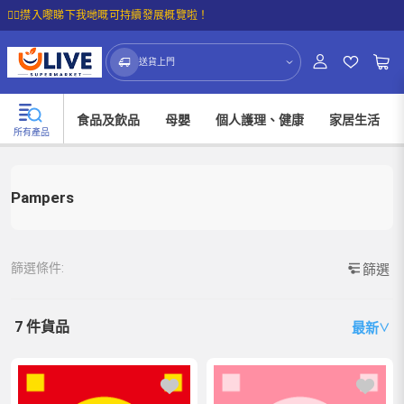
☝🏼㩒入嚟睇下我哋嘅可持續發展概覽啦！
送貨上門
食品及飲品
母嬰
個人護理、健康
家居生活
所有產品
Pampers
篩選條件:
篩選
7 件貨品
最新
∨