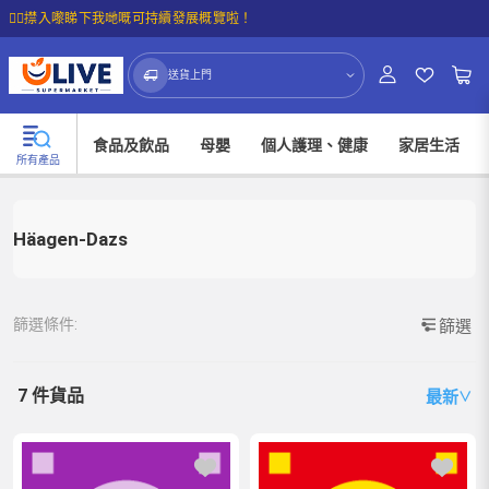
☝🏼㩒入嚟睇下我哋嘅可持續發展概覽啦！
送貨上門
食品及飲品
母嬰
個人護理、健康
家居生活
所有產品
Häagen-Dazs
篩選條件:
篩選
7 件貨品
最新
∨